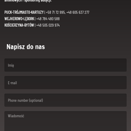
PUCK-TRÓJMIASTO-KARTUZY
| +58 71 72 995, +48 605 637 277
WEJHEROWO-LĘBORK
| +48 784 480 588
KOŚCIERZYNA-BYTÓW
| +48 505 029 974
Napisz do nas
(First name is required )
(Email is required. )