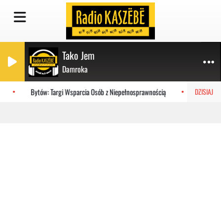
Tako Jem
Damroka
Bytów: Targi Wsparcia Osób z Niepełnosprawnością
Port we 
DZISIAJ