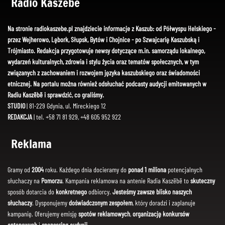
Radio Kaszëbë
Na stronie radiokaszebe.pl znajdziecie informacje z Kaszub: od Półwyspu Helskiego -
przez Wejherowo, Lębork, Słupsk, Bytów i Chojnice - po Szwajcarię Kaszubską i
Trójmiasto. Redakcja przygotowuje newsy dotyczące m.in. samorządu lokalnego,
wydarzeń kulturalnych, zdrowia i stylu życia oraz tematów społecznych, w tym
związanych z zachowaniem i rozwojem języka kaszubskiego oraz świadomości
etnicznej. Na portalu można również odsłuchać podcasty audycji emitowanych w
Radiu Kaszëbë i sprawdzić, co graliśmy.
STUDIO
| 81-229 Gdynia, ul. Mireckiego 12
REDAKCJA
| tel. +58 71 81 929, +48 605 952 922
Reklama
Gramy od
2004
roku. Każdego dnia docieramy do
ponad 1 miliona
potencjalnych
słuchaczy na
Pomorzu
. Kampania reklamowa na antenie Radia Kaszëbë to
skuteczny
sposób dotarcia do
konkretnego
odbiorcy.
Jesteśmy zawsze blisko naszych
słuchaczy
. Dysponujemy
doświadczonym zespołem
, który doradzi i zaplanuje
kampanię. Oferujemy emisję
spotów reklamowych
,
organizację konkursów
antenowych
i
sponsoring audycji
.