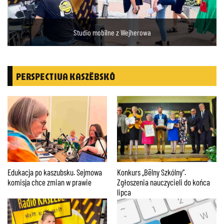
Studio mobilne z Wejherowa
PERSPECTIVA KASZËBSKÔ
Edukacja po kaszubsku. Sejmowa
Konkurs „Bëlny Szkólny”.
komisja chce zmian w prawie
Zgłoszenia nauczycieli do końca
lipca