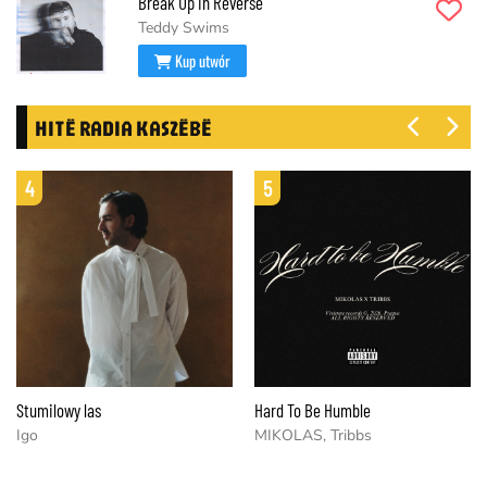
Break Up in Reverse
Teddy Swims
Kup utwór
HITË RADIA KASZËBË
4
5
Stumilowy las
Hard To Be Humble
Igo
MIKOLAS, Tribbs