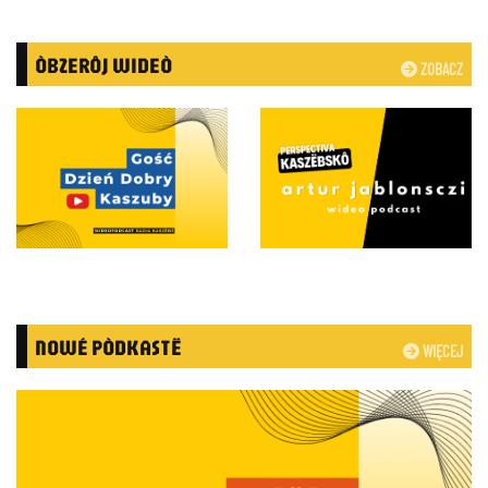
ÒBZERÔJ WIDEÒ
ZOBACZ
NOWÉ PÒDKASTË
WIĘCEJ