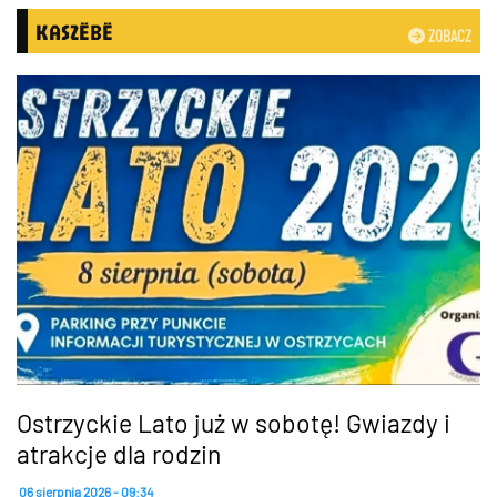
KASZËBË
ZOBACZ
Ostrzyckie Lato już w sobotę! Gwiazdy i
atrakcje dla rodzin
06 sierpnia 2026 - 09:34