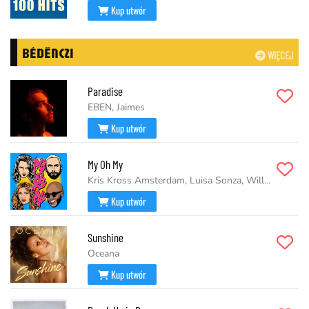
Kup utwór
BÉDËNCZI
WIĘCEJ
Paradise
EBEN, Jaimes
Kup utwór
My Oh My
Kris Kross Amsterdam, Luisa Sonza, Willy William
Kup utwór
Sunshine
Oceana
Kup utwór