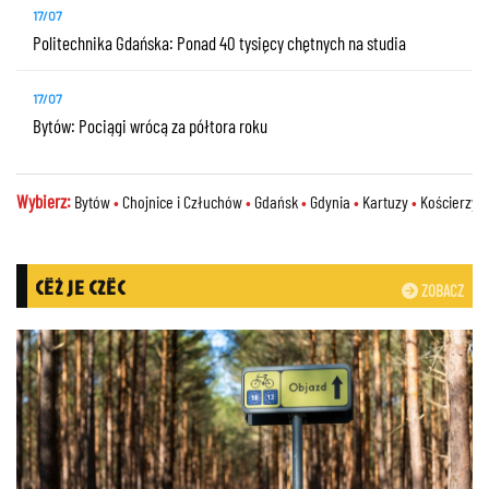
17/07
Politechnika Gdańska: Ponad 40 tysięcy chętnych na studia
17/07
Bytów: Pociągi wrócą za półtora roku
Wybierz:
Bytów
•
Chojnice i Człuchów
•
Gdańsk
•
Gdynia
•
Kartuzy
•
Kościerzy
CËŻ JE CZËC
ZOBACZ