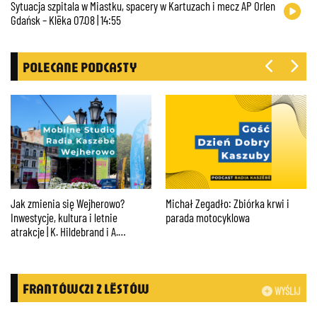
Sytuacja szpitala w Miastku, spacery w Kartuzach i mecz AP Orlen
Gdańsk – Klëka 07.08 | 14:55
POLECANE PODCASTY
Jak zmienia się Wejherowo?
Michał Zegadło: Zbiórka krwi i
Inwestycje, kultura i letnie
parada motocyklowa
atrakcje | K. Hildebrand i A.
Kraszkiewicz #01
FRANTÓWCZI Z LËSTÓW
WYŚLIJ