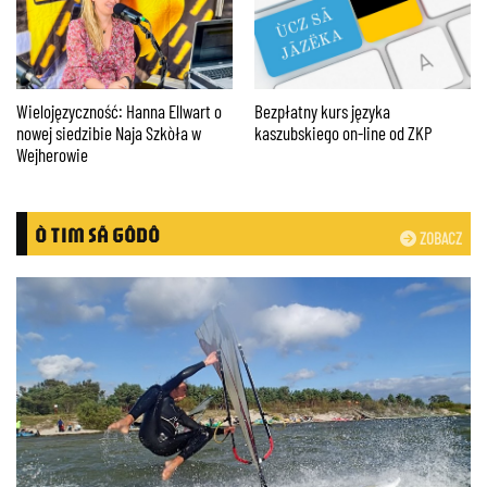
Wielojęzyczność: Hanna Ellwart o
Bezpłatny kurs języka
nowej siedzibie Naja Szkòła w
kaszubskiego on-line od ZKP
Wejherowie
Ò TIM SÃ GÔDÔ
ZOBACZ