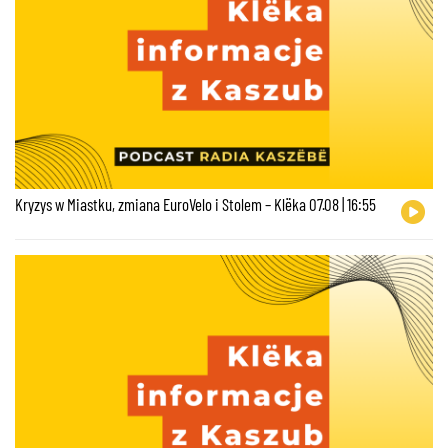
Kryzys w Miastku, zmiana EuroVelo i Stolem – Klëka 07.08 | 16:55