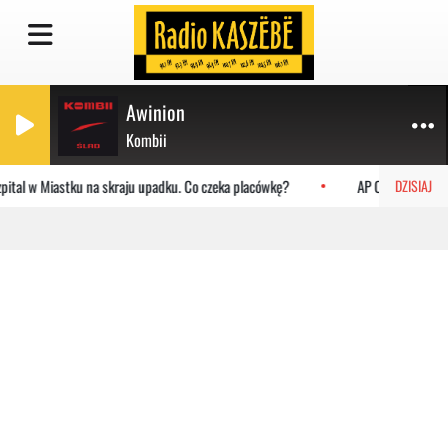
Awinion
Kombii
na skraju upadku. Co czeka placówkę?
AP Orlen GDAŃSK podejmuje Uniwer
DZISIAJ