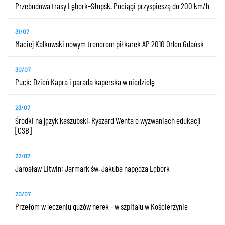
Przebudowa trasy Lębork–Słupsk. Pociągi przyspieszą do 200 km/h
31/07
Maciej Kalkowski nowym trenerem piłkarek AP 2010 Orlen Gdańsk
30/07
Puck: Dzień Kapra i parada kaperska w niedzielę
23/07
Środki na język kaszubski. Ryszard Wenta o wyzwaniach edukacji
[CSB]
22/07
Jarosław Litwin: Jarmark św. Jakuba napędza Lębork
20/07
Przełom w leczeniu guzów nerek - w szpitalu w Kościerzynie