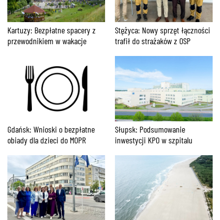
Kartuzy: Bezpłatne spacery z
Stężyca: Nowy sprzęt łączności
przewodnikiem w wakacje
trafił do strażaków z OSP
Gdańsk: Wnioski o bezpłatne
Słupsk: Podsumowanie
obiady dla dzieci do MOPR
inwestycji KPO w szpitalu