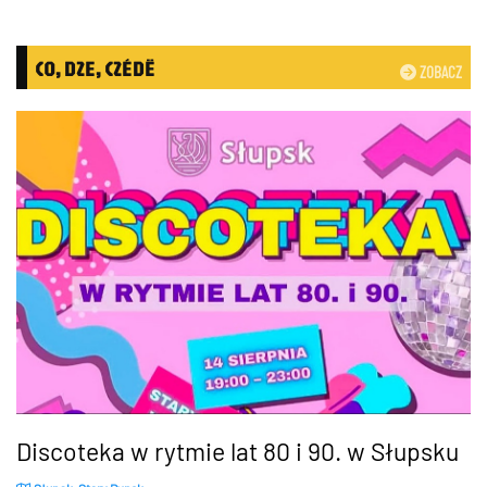
CO, DZE, CZÉDË
ZOBACZ
Discoteka w rytmie lat 80 i 90. w Słupsku