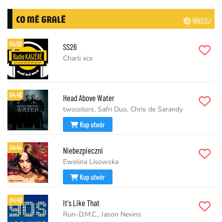
CO MË GRALË
WIĘCEJ
04:50
SS26
Charli xcx
04:48
Head Above Water
twocolors, Safri Duo, Chris de Sarandy
Kup utwór
04:44
Niebezpieczni
Ewelina Lisowska
Kup utwór
04:40
It's Like That
Run–D.M.C., Jason Nevins