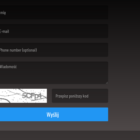
rst name is required )
ail is required. )
ssage is required. )
(Invalid Captcha. )
Wyślij