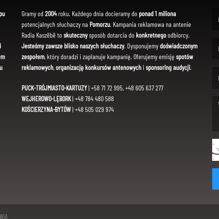
pu
Gramy od
2004
roku. Każdego dnia docieramy do
ponad 1 miliona
potencjalnych słuchaczy na
Pomorzu
. Kampania reklamowa na antenie
(Fi
Radia Kaszëbë to
skuteczny
sposób dotarcia do
konkretnego
odbiorcy.
i
Jesteśmy zawsze blisko naszych słuchaczy
. Dysponujemy
doświadczonym
em
zespołem
, który doradzi i zaplanuje kampanię. Oferujemy emisję
spotów
(Em
u
reklamowych
,
organizację konkursów antenowych
i
sponsoring audycji
.
PUCK-TRÓJMIASTO-KARTUZY
| +58 71 72 995, +48 605 637 277
WEJHEROWO-LĘBORK
| +48 784 480 588
KOŚCIERZYNA-BYTÓW
| +48 505 029 974
(Me
SWiA