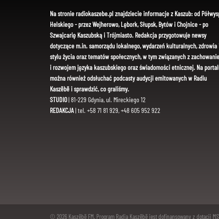
Na stronie radiokaszebe.pl znajdziecie informacje z Kaszub: od Półwys
Helskiego - przez Wejherowo, Lębork, Słupsk, Bytów i Chojnice - po
Szwajcarię Kaszubską i Trójmiasto. Redakcja przygotowuje newsy
dotyczące m.in. samorządu lokalnego, wydarzeń kulturalnych, zdrowia 
stylu życia oraz tematów społecznych, w tym związanych z zachowani
i rozwojem języka kaszubskiego oraz świadomości etnicznej. Na portal
można również odsłuchać podcasty audycji emitowanych w Radiu
Kaszëbë i sprawdzić, co graliśmy.
STUDIO
| 81-229 Gdynia, ul. Mireckiego 12
REDAKCJA
| tel. +58 71 81 929, +48 605 952 922
© 2026 Kaszëbë FM. Program Radia Kaszëbë jest dofinansowany z dotacji M