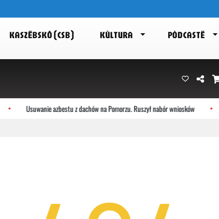
KASZËBSKÔ (CSB)
KÙLTURA
PÒDCASTË
Usuwanie azbestu z dachów na Pomorzu. Ruszył nabór wniosków