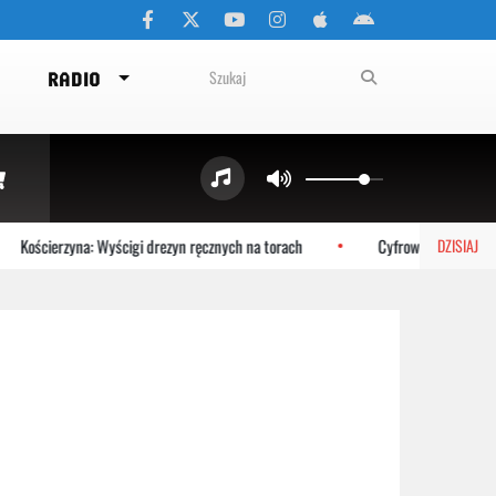
RADIO
Kościerzyna: Wyścigi drezyn ręcznych na torach
Cyfrowy bliźniak Bałty
DZISIAJ