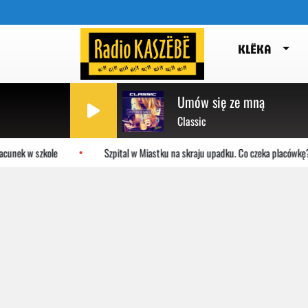
KLËKA
Umów się ze mną
Classic
unek w szkole
Szpital w Miastku na skraju upadku. Co czeka placówkę?