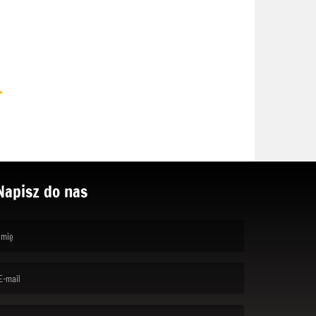
.
Napisz do nas
rst name is required )
ail is required. )