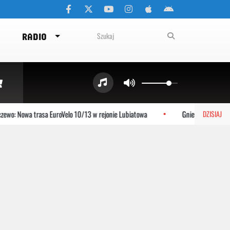
RADIO
o: Nowa trasa EuroVelo 10/13 w rejonie Lubiatowa
Gniewino: Stolem sz
DZISIAJ