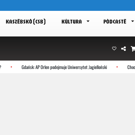
KASZËBSKÔ (CSB)
KÙLTURA
PÒDCASTË
Gdańsk: AP Orlen podejmuje Uniwersytet Jagielloński
Choczew