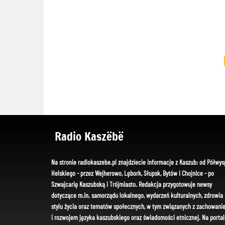
Radio Kaszëbë
Na stronie radiokaszebe.pl znajdziecie informacje z Kaszub: od Półwys
Helskiego - przez Wejherowo, Lębork, Słupsk, Bytów i Chojnice - po
Szwajcarię Kaszubską i Trójmiasto. Redakcja przygotowuje newsy
dotyczące m.in. samorządu lokalnego, wydarzeń kulturalnych, zdrowia 
stylu życia oraz tematów społecznych, w tym związanych z zachowani
i rozwojem języka kaszubskiego oraz świadomości etnicznej. Na portal