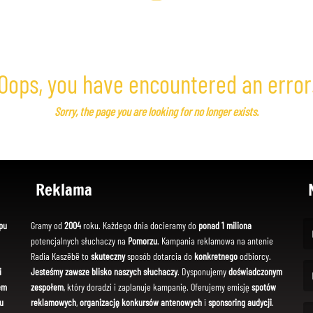
Oops, you have encountered an error
Sorry, the page you are looking for no longer exists.
Reklama
pu
Gramy od
2004
roku. Każdego dnia docieramy do
ponad 1 miliona
potencjalnych słuchaczy na
Pomorzu
. Kampania reklamowa na antenie
(Fi
Radia Kaszëbë to
skuteczny
sposób dotarcia do
konkretnego
odbiorcy.
i
Jesteśmy zawsze blisko naszych słuchaczy
. Dysponujemy
doświadczonym
em
zespołem
, który doradzi i zaplanuje kampanię. Oferujemy emisję
spotów
(Em
u
reklamowych
,
organizację konkursów antenowych
i
sponsoring audycji
.