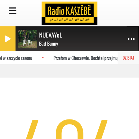
NUEVAYoL
Bad Bunny
i w szczycie sezonu
Przełom w Choczewie. Bechtel przejmuje teren pod 
DZISIAJ