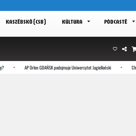
KASZËBSKÔ (CSB)
KÙLTURA
PÒDCASTË
?
AP Orlen GDAŃSK podejmuje Uniwersytet Jagielloński
Choc