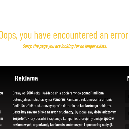
Oops, you have encountered an error
Sorry, the page you are looking for no longer exists.
Reklama
pu
Gramy od
2004
roku. Każdego dnia docieramy do
ponad 1 miliona
potencjalnych słuchaczy na
Pomorzu
. Kampania reklamowa na antenie
(Fi
Radia Kaszëbë to
skuteczny
sposób dotarcia do
konkretnego
odbiorcy.
i
Jesteśmy zawsze blisko naszych słuchaczy
. Dysponujemy
doświadczonym
em
zespołem
, który doradzi i zaplanuje kampanię. Oferujemy emisję
spotów
(Em
u
reklamowych
,
organizację konkursów antenowych
i
sponsoring audycji
.