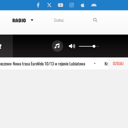
RADIO
zewo: Nowa trasa EuroVelo 10/13 w rejonie Lubiatowa
Krzysztof Jeziers
DZISIAJ