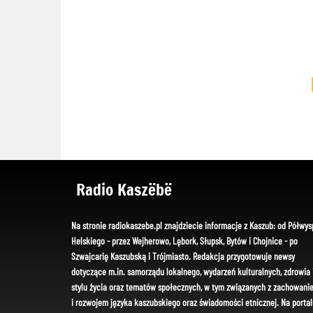
Radio Kaszëbë
Na stronie radiokaszebe.pl znajdziecie informacje z Kaszub: od Półwys
Helskiego - przez Wejherowo, Lębork, Słupsk, Bytów i Chojnice - po
Szwajcarię Kaszubską i Trójmiasto. Redakcja przygotowuje newsy
dotyczące m.in. samorządu lokalnego, wydarzeń kulturalnych, zdrowia 
stylu życia oraz tematów społecznych, w tym związanych z zachowani
i rozwojem języka kaszubskiego oraz świadomości etnicznej. Na portal