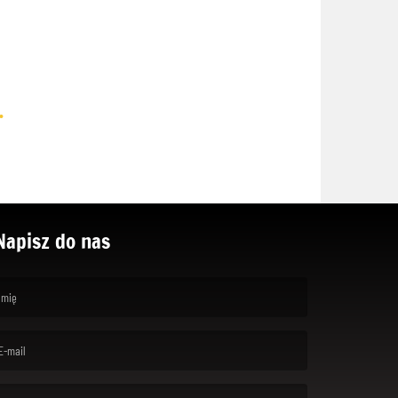
.
Napisz do nas
rst name is required )
ail is required. )