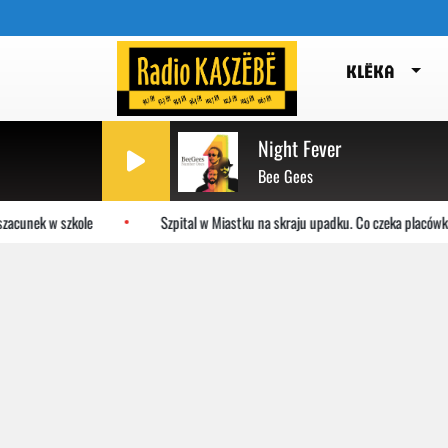
KLËKA
Night Fever
Bee Gees
acunek w szkole
Szpital w Miastku na skraju upadku. Co czeka placówkę