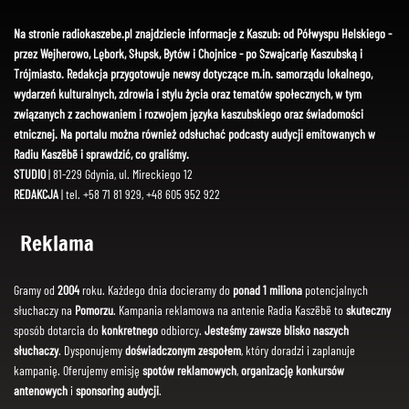
Na stronie radiokaszebe.pl znajdziecie informacje z Kaszub: od Półwyspu Helskiego -
przez Wejherowo, Lębork, Słupsk, Bytów i Chojnice - po Szwajcarię Kaszubską i
Trójmiasto. Redakcja przygotowuje newsy dotyczące m.in. samorządu lokalnego,
wydarzeń kulturalnych, zdrowia i stylu życia oraz tematów społecznych, w tym
związanych z zachowaniem i rozwojem języka kaszubskiego oraz świadomości
etnicznej. Na portalu można również odsłuchać podcasty audycji emitowanych w
Radiu Kaszëbë i sprawdzić, co graliśmy.
STUDIO
| 81-229 Gdynia, ul. Mireckiego 12
REDAKCJA
| tel. +58 71 81 929, +48 605 952 922
Reklama
Gramy od
2004
roku. Każdego dnia docieramy do
ponad 1 miliona
potencjalnych
słuchaczy na
Pomorzu
. Kampania reklamowa na antenie Radia Kaszëbë to
skuteczny
sposób dotarcia do
konkretnego
odbiorcy.
Jesteśmy zawsze blisko naszych
słuchaczy
. Dysponujemy
doświadczonym zespołem
, który doradzi i zaplanuje
kampanię. Oferujemy emisję
spotów reklamowych
,
organizację konkursów
antenowych
i
sponsoring audycji
.