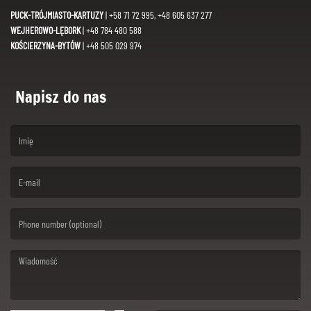
PUCK-TRÓJMIASTO-KARTUZY
| +58 71 72 995, +48 605 637 277
WEJHEROWO-LĘBORK
| +48 784 480 588
KOŚCIERZYNA-BYTÓW
| +48 505 029 974
Napisz do nas
(First name is required )
(Email is required. )
(Message is required. )