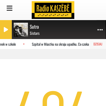
Sutra
Sistars
nek w szkole
Szpital w Miastku na skraju upadku. Co czeka placówkę?
DZISIAJ