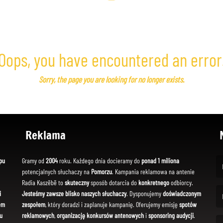
Oops, you have encountered an error
Sorry, the page you are looking for no longer exists.
Reklama
pu
Gramy od
2004
roku. Każdego dnia docieramy do
ponad 1 miliona
potencjalnych słuchaczy na
Pomorzu
. Kampania reklamowa na antenie
(Fi
Radia Kaszëbë to
skuteczny
sposób dotarcia do
konkretnego
odbiorcy.
i
Jesteśmy zawsze blisko naszych słuchaczy
. Dysponujemy
doświadczonym
em
zespołem
, który doradzi i zaplanuje kampanię. Oferujemy emisję
spotów
(Em
u
reklamowych
,
organizację konkursów antenowych
i
sponsoring audycji
.