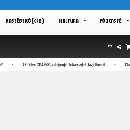
KASZËBSKÔ (CSB)
KÙLTURA
PÒDCASTË
AP Orlen GDAŃSK podejmuje Uniwersytet Jagielloński
Chocz