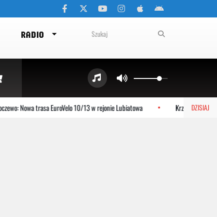
RADIO
ewo: Nowa trasa EuroVelo 10/13 w rejonie Lubiatowa
Krzysztof Jeziersk
DZISIAJ