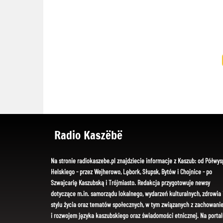
Radio Kaszëbë
Na stronie radiokaszebe.pl znajdziecie informacje z Kaszub: od Półwys
Helskiego - przez Wejherowo, Lębork, Słupsk, Bytów i Chojnice - po
Szwajcarię Kaszubską i Trójmiasto. Redakcja przygotowuje newsy
dotyczące m.in. samorządu lokalnego, wydarzeń kulturalnych, zdrowia 
stylu życia oraz tematów społecznych, w tym związanych z zachowani
i rozwojem języka kaszubskiego oraz świadomości etnicznej. Na portal