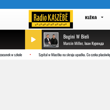
KLËKA
Bogini W Bieli
Marcin Miller, Іван Куренда
acunek w szkole
Szpital w Miastku na skraju upadku. Co czeka placówkę?