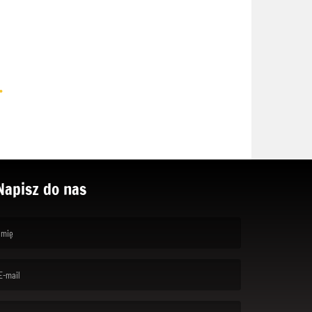
.
Napisz do nas
rst name is required )
ail is required. )