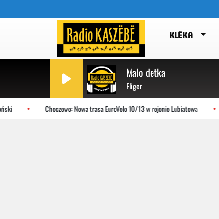
KLËKA
Malo detka
Fliger
ski
Choczewo: Nowa trasa EuroVelo 10/13 w rejonie Lubiatowa