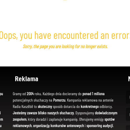
Oops, you have encountered an error
Sorry, the page you are looking for no longer exists.
Reklama
pu
Gramy od
2004
roku. Każdego dnia docieramy do
ponad 1 miliona
potencjalnych słuchaczy na
Pomorzu
. Kampania reklamowa na antenie
(Fi
Radia Kaszëbë to
skuteczny
sposób dotarcia do
konkretnego
odbiorcy.
i
Jesteśmy zawsze blisko naszych słuchaczy
. Dysponujemy
doświadczonym
em
zespołem
, który doradzi i zaplanuje kampanię. Oferujemy emisję
spotów
(Em
u
reklamowych
,
organizację konkursów antenowych
i
sponsoring audycji
.