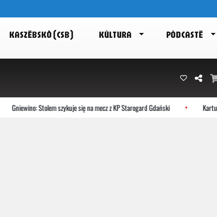
KASZËBSKÔ (CSB)
KÙLTURA
PÒDCASTË
Gniewino: Stolem szykuje się na mecz z KP Starogard Gdański
Kartuzy