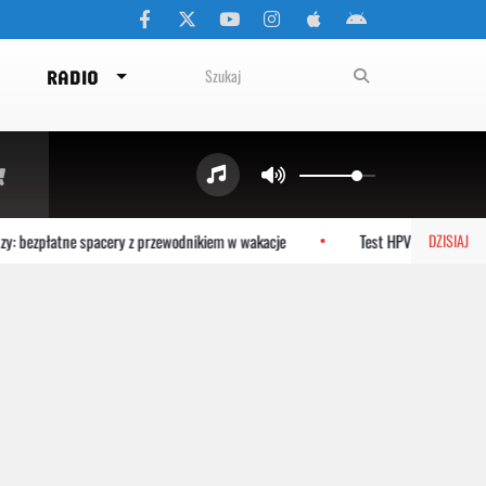
RADIO
: bezpłatne spacery z przewodnikiem w wakacje
Test HPV HR zamiast cyt
DZISIAJ