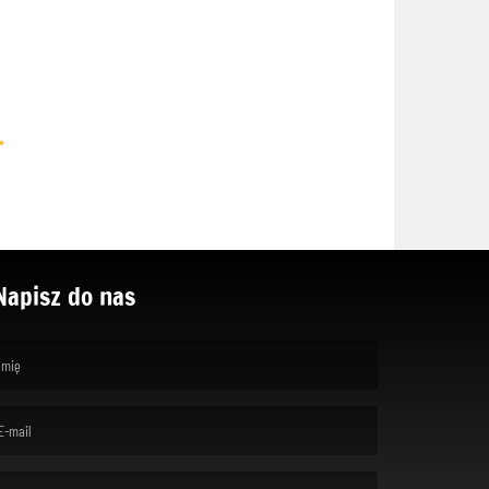
.
Napisz do nas
rst name is required )
ail is required. )