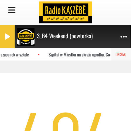
3_B4 Weekend (powtorka)
 szacunek w szkole
Szpital w Miastku na skraju upadku. Co czeka placów
DZISIAJ