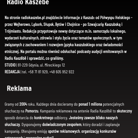
Radio Kaszëbë
Na stronie radiokaszebe.pl znajdziecie informacje z Kaszub: od Półwyspu Helskiego -
przez Wejherowo, Lębork, Słupsk, Bytów i Chojnice - po Szwajcarię Kaszubską i
Trójmiasto. Redakcja przygotowuje newsy dotyczące m.in. samorządu lokalnego,
wydarzeń kulturalnych, zdrowia i stylu życia oraz tematów społecznych, w tym
związanych z zachowaniem i rozwojem języka kaszubskiego oraz świadomości
etnicznej. Na portalu można również odsłuchać podcasty audycji emitowanych w
Radiu Kaszëbë i sprawdzić, co graliśmy.
STUDIO
| 81-229 Gdynia, ul. Mireckiego 12
REDAKCJA
| tel. +58 71 81 929, +48 605 952 922
Reklama
Gramy od
2004
roku. Każdego dnia docieramy do
ponad 1 miliona
potencjalnych
słuchaczy na
Pomorzu
. Kampania reklamowa na antenie Radia Kaszëbë to
skuteczny
sposób dotarcia do
konkretnego
odbiorcy.
Jesteśmy zawsze blisko naszych
słuchaczy
. Dysponujemy
doświadczonym zespołem
, który doradzi i zaplanuje
kampanię. Oferujemy emisję
spotów reklamowych
,
organizację konkursów
antenowych
i
sponsoring audycji
.