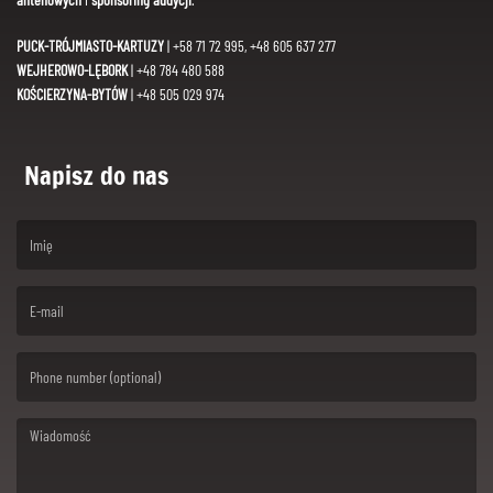
PUCK-TRÓJMIASTO-KARTUZY
| +58 71 72 995, +48 605 637 277
WEJHEROWO-LĘBORK
| +48 784 480 588
KOŚCIERZYNA-BYTÓW
| +48 505 029 974
Napisz do nas
(First name is required )
(Email is required. )