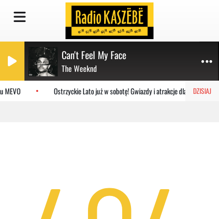
Can't Feel My Face
The Weeknd
mu MEVO
Ostrzyckie Lato już w sobotę! Gwiazdy i atrakcje dla rodzin
DZISIAJ