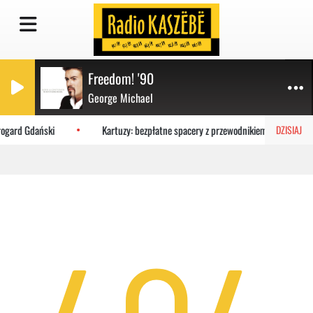
Freedom! '90
George Michael
rogard Gdański
Kartuzy: bezpłatne spacery z przewodnikiem w wakacje
DZISIAJ