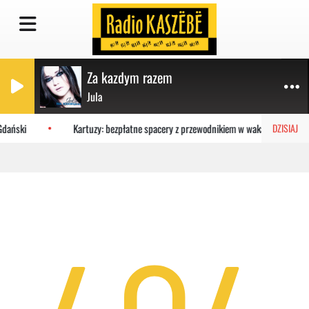
Za kazdym razem
Jula
Gdański
Kartuzy: bezpłatne spacery z przewodnikiem w wakacje
DZISIAJ