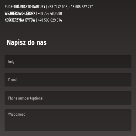
PUCK-TRÓJMIASTO-KARTUZY
| +58 71 72 995, +48 605 637 277
WEJHEROWO-LĘBORK
| +48 784 480 588
KOŚCIERZYNA-BYTÓW
| +48 505 029 974
Napisz do nas
(First name is required )
(Email is required. )
(Message is required. )