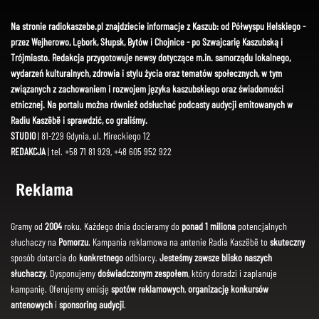
Na stronie radiokaszebe.pl znajdziecie informacje z Kaszub: od Półwyspu Helskiego -
przez Wejherowo, Lębork, Słupsk, Bytów i Chojnice - po Szwajcarię Kaszubską i
Trójmiasto. Redakcja przygotowuje newsy dotyczące m.in. samorządu lokalnego,
wydarzeń kulturalnych, zdrowia i stylu życia oraz tematów społecznych, w tym
związanych z zachowaniem i rozwojem języka kaszubskiego oraz świadomości
etnicznej. Na portalu można również odsłuchać podcasty audycji emitowanych w
Radiu Kaszëbë i sprawdzić, co graliśmy.
STUDIO
| 81-229 Gdynia, ul. Mireckiego 12
REDAKCJA
| tel. +58 71 81 929, +48 605 952 922
Reklama
Gramy od
2004
roku. Każdego dnia docieramy do
ponad 1 miliona
potencjalnych
słuchaczy na
Pomorzu
. Kampania reklamowa na antenie Radia Kaszëbë to
skuteczny
sposób dotarcia do
konkretnego
odbiorcy.
Jesteśmy zawsze blisko naszych
słuchaczy
. Dysponujemy
doświadczonym zespołem
, który doradzi i zaplanuje
kampanię. Oferujemy emisję
spotów reklamowych
,
organizację konkursów
antenowych
i
sponsoring audycji
.