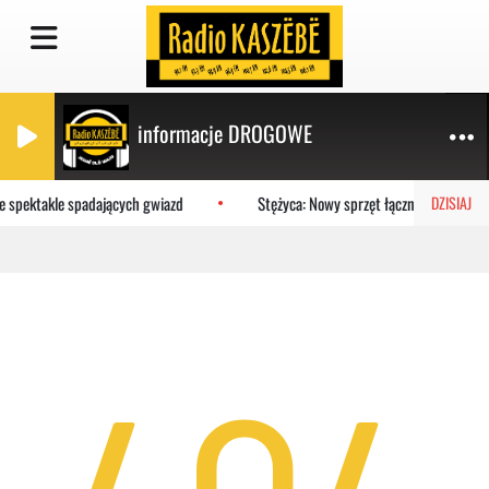
informacje DROGOWE
ne spektakle spadających gwiazd
Stężyca: Nowy sprzęt łączności trafił d
DZISIAJ