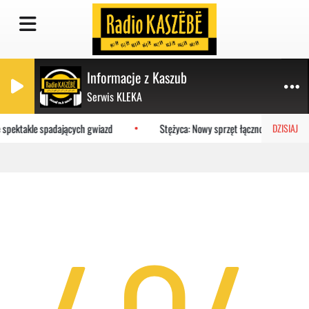
Informacje z Kaszub
Serwis KLEKA
e spektakle spadających gwiazd
Stężyca: Nowy sprzęt łączności trafił do
DZISIAJ