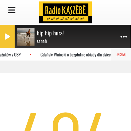
hip hip hura!
sanah
rażaków z OSP
Gdańsk: Wnioski o bezpłatne obiady dla dzieci do MOPR
DZISIAJ