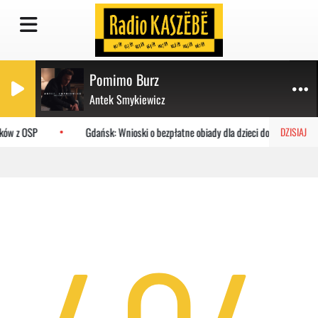
Pomimo Burz
Antek Smykiewicz
aków z OSP
Gdańsk: Wnioski o bezpłatne obiady dla dzieci do MOPR
DZISIAJ