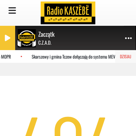
Zaczątk
C.Z.A.D.
do MOPR
Skarszewy i gmina Tczew dołączają do systemu MEVO
DZISIAJ