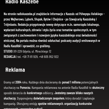
Radio Kaszëbë
Na stronie radiokaszebe.pl znajdziecie informacje z Kaszub: od Półwyspu Helskiego -
przez Wejherowo, Lębork, Słupsk, Bytów i Chojnice - po Szwajcarię Kaszubską i
Trójmiasto. Redakcja przygotowuje newsy dotyczące m.in. samorządu lokalnego,
wydarzeń kulturalnych, zdrowia i stylu życia oraz tematów społecznych, w tym
związanych z zachowaniem i rozwojem języka kaszubskiego oraz świadomości
etnicznej. Na portalu można również odsłuchać podcasty audycji emitowanych w
Radiu Kaszëbë i sprawdzić, co graliśmy.
STUDIO
| 81-229 Gdynia, ul. Mireckiego 12
REDAKCJA
| tel. +58 71 81 929, +48 605 952 922
Reklama
Gramy od
2004
roku. Każdego dnia docieramy do
ponad 1 miliona
potencjalnych
słuchaczy na
Pomorzu
. Kampania reklamowa na antenie Radia Kaszëbë to
skuteczny
sposób dotarcia do
konkretnego
odbiorcy.
Jesteśmy zawsze blisko naszych
słuchaczy
. Dysponujemy
doświadczonym zespołem
, który doradzi i zaplanuje
kampanię. Oferujemy emisję
spotów reklamowych
,
organizację konkursów
antenowych
i
sponsoring audycji
.