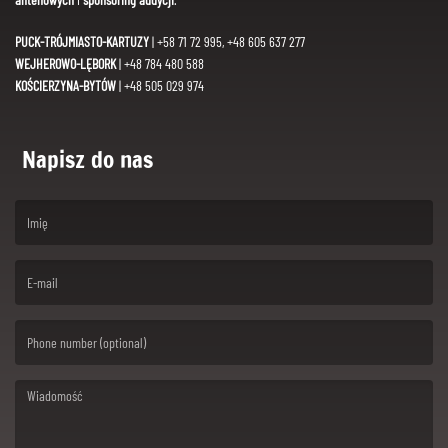
PUCK-TRÓJMIASTO-KARTUZY
| +58 71 72 995, +48 605 637 277
WEJHEROWO-LĘBORK
| +48 784 480 588
KOŚCIERZYNA-BYTÓW
| +48 505 029 974
Napisz do nas
(First name is required )
(Email is required. )