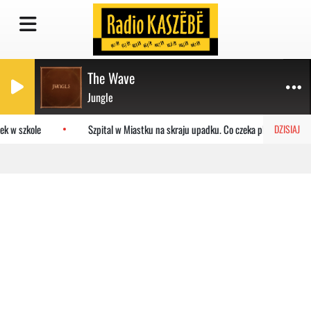
The Wave
Jungle
k w szkole
Szpital w Miastku na skraju upadku. Co czeka placówkę?
DZISIAJ