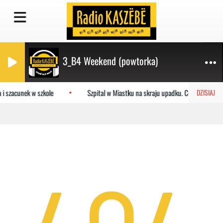
3_B4 Weekend (powtorka)
 i szacunek w szkole
Szpital w Miastku na skraju upadku. Co czeka plac
DZISIAJ