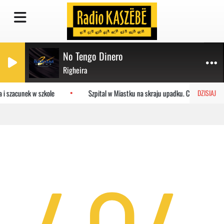
No Tengo Dinero
Righeira
 i szacunek w szkole
Szpital w Miastku na skraju upadku. Co czeka plac
DZISIAJ