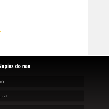
.
Napisz do nas
rst name is required )
ail is required. )