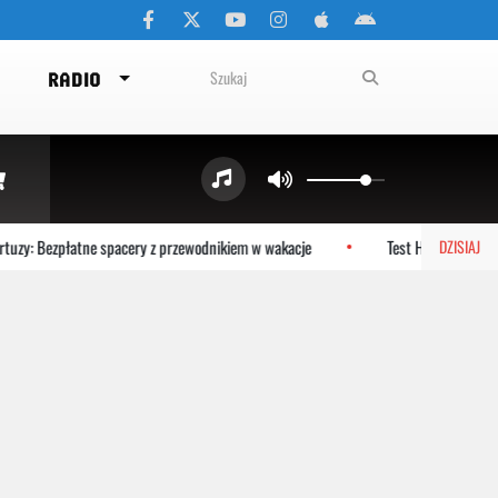
RADIO
uzy: Bezpłatne spacery z przewodnikiem w wakacje
Test HPV HR zamiast 
DZISIAJ