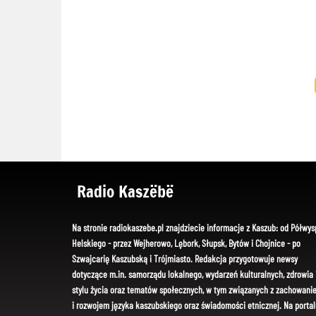
Radio Kaszëbë
Na stronie radiokaszebe.pl znajdziecie informacje z Kaszub: od Półwys
Helskiego - przez Wejherowo, Lębork, Słupsk, Bytów i Chojnice - po
Szwajcarię Kaszubską i Trójmiasto. Redakcja przygotowuje newsy
dotyczące m.in. samorządu lokalnego, wydarzeń kulturalnych, zdrowia 
stylu życia oraz tematów społecznych, w tym związanych z zachowani
i rozwojem języka kaszubskiego oraz świadomości etnicznej. Na portal