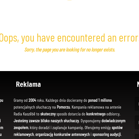
Oops, you have encountered an error
Sorry, the page you are looking for no longer exists.
Reklama
pu
Gramy od
2004
roku. Każdego dnia docieramy do
ponad 1 miliona
potencjalnych słuchaczy na
Pomorzu
. Kampania reklamowa na antenie
(Fi
Radia Kaszëbë to
skuteczny
sposób dotarcia do
konkretnego
odbiorcy.
i
Jesteśmy zawsze blisko naszych słuchaczy
. Dysponujemy
doświadczonym
em
zespołem
, który doradzi i zaplanuje kampanię. Oferujemy emisję
spotów
(Em
u
reklamowych
,
organizację konkursów antenowych
i
sponsoring audycji
.