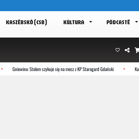
KASZËBSKÔ (CSB)
KÙLTURA
PÒDCASTË
Gniewino: Stolem szykuje się na mecz z KP Starogard Gdański
Kart