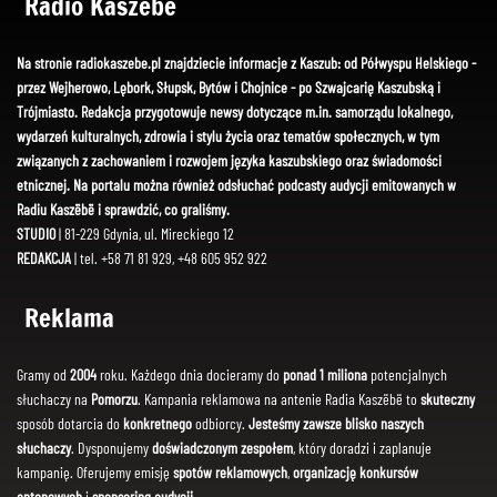
Radio Kaszëbë
Na stronie radiokaszebe.pl znajdziecie informacje z Kaszub: od Półwyspu Helskiego -
przez Wejherowo, Lębork, Słupsk, Bytów i Chojnice - po Szwajcarię Kaszubską i
Trójmiasto. Redakcja przygotowuje newsy dotyczące m.in. samorządu lokalnego,
wydarzeń kulturalnych, zdrowia i stylu życia oraz tematów społecznych, w tym
związanych z zachowaniem i rozwojem języka kaszubskiego oraz świadomości
etnicznej. Na portalu można również odsłuchać podcasty audycji emitowanych w
Radiu Kaszëbë i sprawdzić, co graliśmy.
STUDIO
| 81-229 Gdynia, ul. Mireckiego 12
REDAKCJA
| tel. +58 71 81 929, +48 605 952 922
Reklama
Gramy od
2004
roku. Każdego dnia docieramy do
ponad 1 miliona
potencjalnych
słuchaczy na
Pomorzu
. Kampania reklamowa na antenie Radia Kaszëbë to
skuteczny
sposób dotarcia do
konkretnego
odbiorcy.
Jesteśmy zawsze blisko naszych
słuchaczy
. Dysponujemy
doświadczonym zespołem
, który doradzi i zaplanuje
kampanię. Oferujemy emisję
spotów reklamowych
,
organizację konkursów
antenowych
i
sponsoring audycji
.