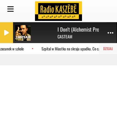
I Don't (Alchemist Project Sum
CASTEAM
zacunek w szkole
Szpital w Miastku na skraju upadku. Co czeka placówkę
DZISIAJ