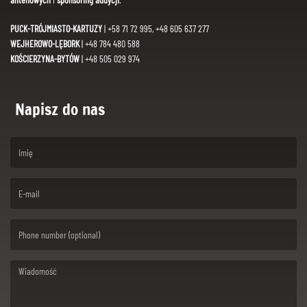
PUCK-TRÓJMIASTO-KARTUZY
| +58 71 72 995, +48 605 637 277
WEJHEROWO-LĘBORK
| +48 784 480 588
KOŚCIERZYNA-BYTÓW
| +48 505 029 974
Napisz do nas
(First name is required )
(Email is required. )