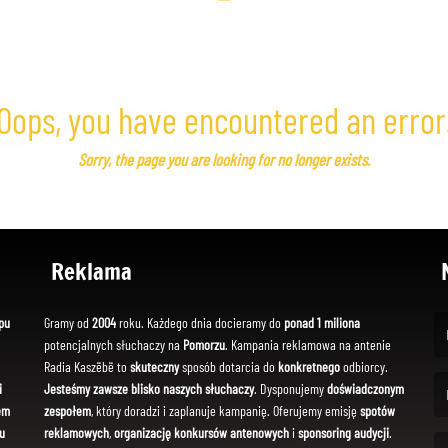
Oops, you have encountered an error
Sorry, the page you are looking for no longer exists.
Reklama
pu
Gramy od
2004
roku. Każdego dnia docieramy do
ponad 1 miliona
potencjalnych słuchaczy na
Pomorzu
. Kampania reklamowa na antenie
(Fi
Radia Kaszëbë to
skuteczny
sposób dotarcia do
konkretnego
odbiorcy.
i
Jesteśmy zawsze blisko naszych słuchaczy
. Dysponujemy
doświadczonym
em
zespołem
, który doradzi i zaplanuje kampanię. Oferujemy emisję
spotów
(Em
u
reklamowych
,
organizację konkursów antenowych
i
sponsoring audycji
.