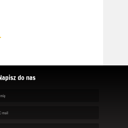
.
Napisz do nas
rst name is required )
ail is required. )