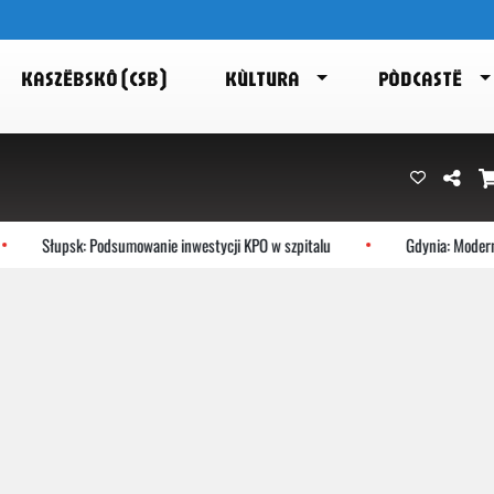
KASZËBSKÔ (CSB)
KÙLTURA
PÒDCASTË
Słupsk: Podsumowanie inwestycji KPO w szpitalu
Gdynia: Modernis