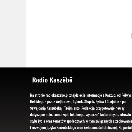
Radio Kaszëbë
Na stronie radiokaszebe.pl znajdziecie informacje z Kaszub: od Półwys
Helskiego - przez Wejherowo, Lębork, Słupsk, Bytów i Chojnice - po
Szwajcarię Kaszubską i Trójmiasto. Redakcja przygotowuje newsy
dotyczące m.in. samorządu lokalnego, wydarzeń kulturalnych, zdrowia 
stylu życia oraz tematów społecznych, w tym związanych z zachowani
i rozwojem języka kaszubskiego oraz świadomości etnicznej. Na portal