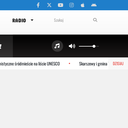
RADIO
tyczne śródmieście na liście UNESCO
Skarszewy i gmina Tczew dołącza
DZISIAJ