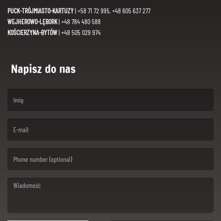
PUCK-TRÓJMIASTO-KARTUZY
| +58 71 72 995, +48 605 637 277
WEJHEROWO-LĘBORK
| +48 784 480 588
KOŚCIERZYNA-BYTÓW
| +48 505 029 974
Napisz do nas
(First name is required )
(Email is required. )
(Message is required. )