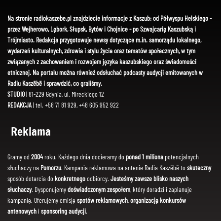
Na stronie radiokaszebe.pl znajdziecie informacje z Kaszub: od Półwyspu Helskiego -
przez Wejherowo, Lębork, Słupsk, Bytów i Chojnice - po Szwajcarię Kaszubską i
Trójmiasto. Redakcja przygotowuje newsy dotyczące m.in. samorządu lokalnego,
wydarzeń kulturalnych, zdrowia i stylu życia oraz tematów społecznych, w tym
związanych z zachowaniem i rozwojem języka kaszubskiego oraz świadomości
etnicznej. Na portalu można również odsłuchać podcasty audycji emitowanych w
Radiu Kaszëbë i sprawdzić, co graliśmy.
STUDIO
| 81-229 Gdynia, ul. Mireckiego 12
REDAKCJA
| tel. +58 71 81 929, +48 605 952 922
Reklama
Gramy od
2004
roku. Każdego dnia docieramy do
ponad 1 miliona
potencjalnych
słuchaczy na
Pomorzu
. Kampania reklamowa na antenie Radia Kaszëbë to
skuteczny
sposób dotarcia do
konkretnego
odbiorcy.
Jesteśmy zawsze blisko naszych
słuchaczy
. Dysponujemy
doświadczonym zespołem
, który doradzi i zaplanuje
kampanię. Oferujemy emisję
spotów reklamowych
,
organizację konkursów
antenowych
i
sponsoring audycji
.