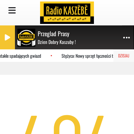
Przeglad Prasy
Dzien Dobry Kaszuby !
ktakle spadających gwiazd
Stężyca: Nowy sprzęt łączności trafił do stra
DZISIAJ