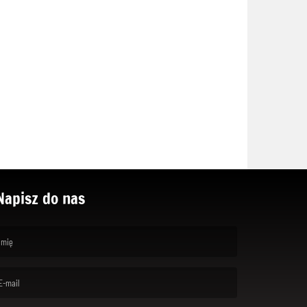
Napisz do nas
rst name is required )
ail is required. )