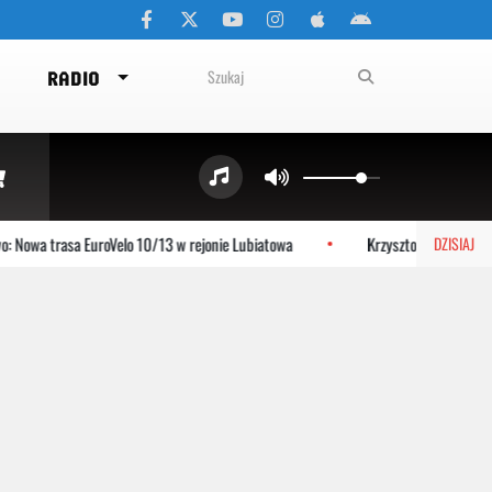
RADIO
wa trasa EuroVelo 10/13 w rejonie Lubiatowa
Krzysztof Jezierski o pla
DZISIAJ