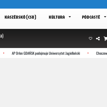
KASZËBSKÔ (CSB)
KÙLTURA
PÒDCASTË
a)
AP Orlen GDAŃSK podejmuje Uniwersytet Jagielloński
Choczewo: No