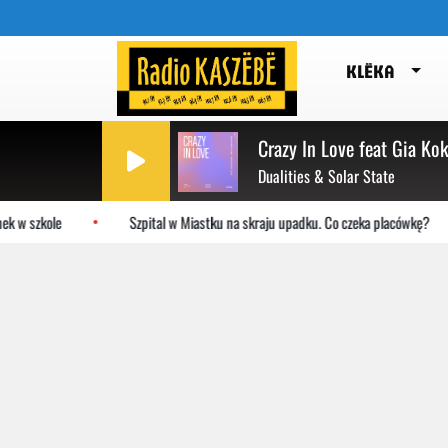
KLËKA
Crazy In Love feat Gia Kok
Dualities & Solar State
 szkole
Szpital w Miastku na skraju upadku. Co czeka placówkę?