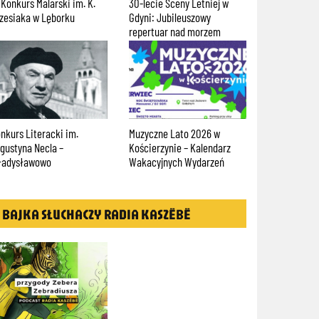
-lecie Sceny Letniej w
Powiatowy k
Twórczo i Aktywnie na Wsi –
yni: Jubileuszowy
„Mój Dom" w
Konkurs Filmowy dla
pertuar nad morzem
Pomorskich KGW
zyczne Lato 2026 w
Konkurs na 
Kościerska Scena
ścierzynie – Kalendarz
słowa: Nabó
Kameralna w Kościerzynie –
kacyjnych Wydarzeń
program
BAJKA SŁUCHACZY RADIA KASZËBË