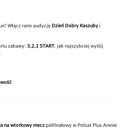
bun? Włącz rano audycję
Dzień Dobry Kaszuby
i
artu zabawy:
3,2,1 START
, jak najszybciej wyślij
.
owość
ia na wtorkowy mecz
półfinałowy w Polsat Plus Arenie