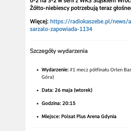
0-2 na 3-2 w serii z WKS Śląskiem Wrocł
Żółto-niebiescy potrzebują teraz głośn
Więcej:
https://radiokaszebe.pl/news/a
sarzalo-zapowiada-1134
Szczegóły wydarzenia
Wydarzenie:
#1 mecz półfinału Orlen Bas
Góra)
Data:
26 maja (wtorek)
Godzina:
20:15
Miejsce:
Polsat Plus Arena Gdynia