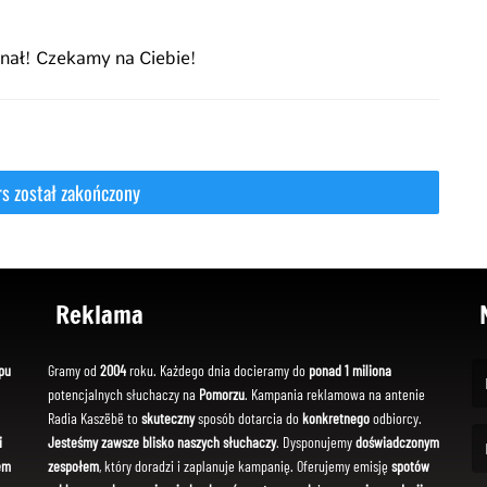
finał! Czekamy na Ciebie!
Reklama
pu
Gramy od
2004
roku. Każdego dnia docieramy do
ponad 1 miliona
potencjalnych słuchaczy na
Pomorzu
. Kampania reklamowa na antenie
(Fi
Radia Kaszëbë to
skuteczny
sposób dotarcia do
konkretnego
odbiorcy.
i
Jesteśmy zawsze blisko naszych słuchaczy
. Dysponujemy
doświadczonym
em
zespołem
, który doradzi i zaplanuje kampanię. Oferujemy emisję
spotów
(Em