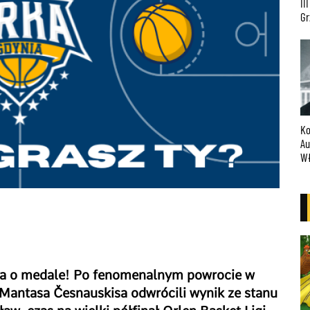
III Konkurs Malarski im. K.
30
Grzesiaka w Lęborku
Gd
re
Konkurs Literacki im.
Mu
Augustyna Necla –
Ko
Władysławowo
Wa
ra o medale! Po fenomenalnym powrocie w
a Mantasa Česnauskisa odwrócili wynik ze stanu