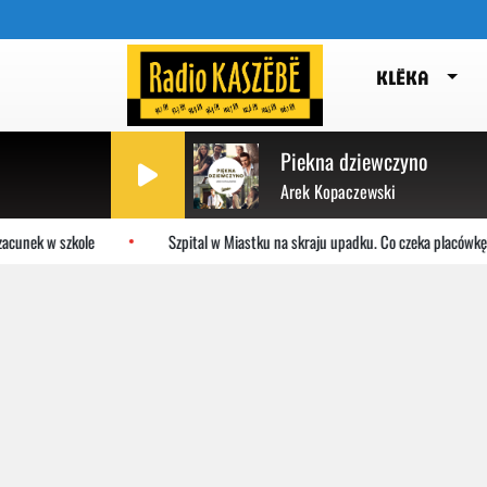
KLËKA
Piekna dziewczyno
Arek Kopaczewski
ek w szkole
Szpital w Miastku na skraju upadku. Co czeka placówkę?