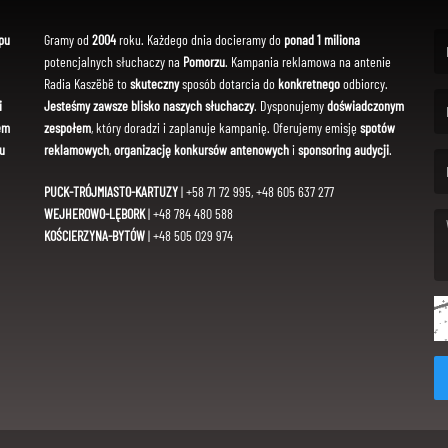
pu
Gramy od
2004
roku. Każdego dnia docieramy do
ponad 1 miliona
potencjalnych słuchaczy na
Pomorzu
. Kampania reklamowa na antenie
(Fi
Radia Kaszëbë to
skuteczny
sposób dotarcia do
konkretnego
odbiorcy.
i
Jesteśmy zawsze blisko naszych słuchaczy
. Dysponujemy
doświadczonym
em
zespołem
, który doradzi i zaplanuje kampanię. Oferujemy emisję
spotów
(Em
u
reklamowych
,
organizację konkursów antenowych
i
sponsoring audycji
.
PUCK-TRÓJMIASTO-KARTUZY
| +58 71 72 995, +48 605 637 277
WEJHEROWO-LĘBORK
| +48 784 480 588
KOŚCIERZYNA-BYTÓW
| +48 505 029 974
(Me