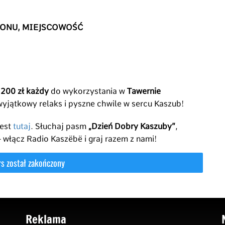
FONU, MIEJSCOWOŚĆ
 200 zł każdy
do wykorzystania w
Tawernie
 wyjątkowy relaks i pyszne chwile w sercu Kaszub!
jest
tutaj
. Słuchaj pasm
„Dzień Dobry Kaszuby”
,
 włącz Radio Kaszëbë i graj razem z nami!
Reklama