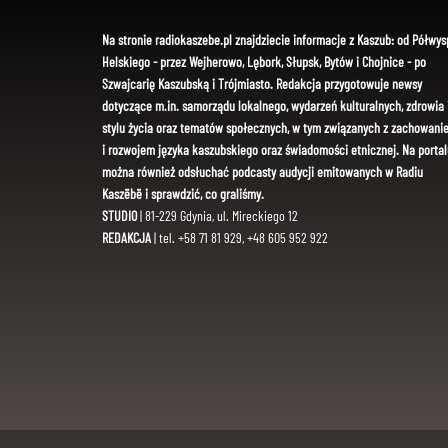
Na stronie radiokaszebe.pl znajdziecie informacje z Kaszub: od Półwys
Helskiego - przez Wejherowo, Lębork, Słupsk, Bytów i Chojnice - po
Szwajcarię Kaszubską i Trójmiasto. Redakcja przygotowuje newsy
dotyczące m.in. samorządu lokalnego, wydarzeń kulturalnych, zdrowia 
stylu życia oraz tematów społecznych, w tym związanych z zachowani
i rozwojem języka kaszubskiego oraz świadomości etnicznej. Na portal
można również odsłuchać podcasty audycji emitowanych w Radiu
Kaszëbë i sprawdzić, co graliśmy.
STUDIO
| 81-229 Gdynia, ul. Mireckiego 12
REDAKCJA
| tel. +58 71 81 929, +48 605 952 922