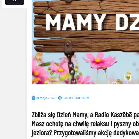
18 maja 2026 -
649 WYŚWIETLEŃ
Zbliża się Dzień Mamy, a Radio Kaszëbë p
Masz ochotę na chwilę relaksu i pyszny o
jeziora? Przygotowaliśmy akcję dedykowa