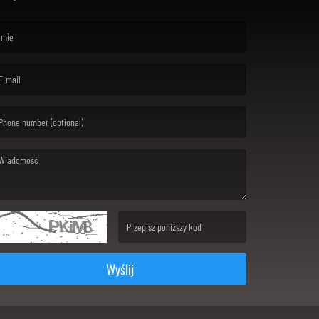
rst name is required )
ail is required. )
ssage is required. )
(Invalid Captcha. )
Wyślij