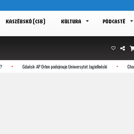
KASZËBSKÔ (CSB)
KÙLTURA
PÒDCASTË
Gdańsk: AP Orlen podejmuje Uniwersytet Jagielloński
Choczewo