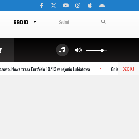
RADIO
: Nowa trasa EuroVelo 10/13 w rejonie Lubiatowa
Gniewino: Stolem szyk
DZISIAJ