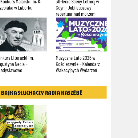
I Konkurs Malarski im. K.
30-lecie Sceny Letniej w
Twórczo i Ak
zesiaka w Lęborku
Gdyni: Jubileuszowy
Konkurs Fil
repertuar nad morzem
Pomorskich
nkurs Literacki im.
Muzyczne Lato 2026 w
Kościerska 
gustyna Necla –
Kościerzynie – Kalendarz
Kameralna w
ładysławowo
Wakacyjnych Wydarzeń
program
BAJKA SŁUCHACZY RADIA KASZËBË