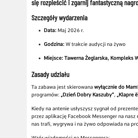
się rozpieścić i zgarnij fantastyczną nag
Szczegóły wydarzenia
Data:
Maj 2026 r.
Godzina:
W trakcie audycji na żywo
Miejsce:
Tawerna Żeglarska, Kompleks 
Zasady udziału
Ta zabawa jest skierowana
wyłącznie do Mam
programów:
„Dzień Dobry Kaszuby”
,
„Klapre ë
Kiedy na antenie usłyszysz sygnał od prezent
przez aplikację Facebook Messenger na nasz r
nas trafi, wygrywa i na żywo odpowiada na pr
Wzór wiadomości na Messengera: