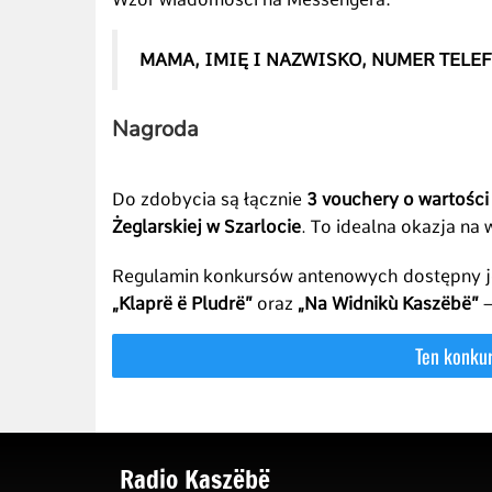
MAMA, IMIĘ I NAZWISKO, NUMER TELE
Nagroda
Do zdobycia są łącznie
3 vouchery o wartości
Żeglarskiej w Szarlocie
. To idealna okazja na
Regulamin konkursów antenowych dostępny 
„Klaprë ë Pludrë”
oraz
„Na Widnikù Kaszëbë”
–
Radio Kaszëbë