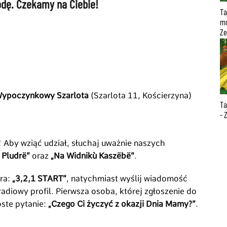
rodę. Czekamy na Ciebie!
Ta
mo
Ze
Wypoczynkowy Szarlota
(Szarlota 11, Kościerzyna)
Ta
- 
! Aby wziąć udział, słuchaj uważnie naszych
 Pludrë”
oraz
„Na Widnikù Kaszëbë”
.
era:
„3,2,1 START”
, natychmiast wyślij wiadomość
adiowy profil. Pierwsza osoba, której zgłoszenie do
oste pytanie:
„Czego Ci życzyć z okazji Dnia Mamy?”
.