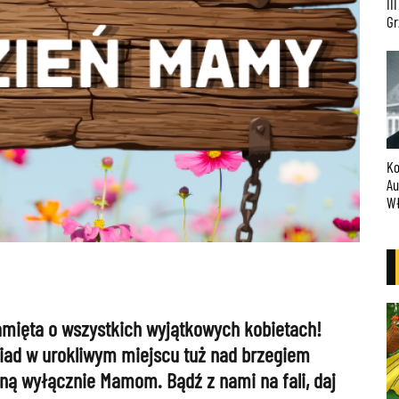
II
Gr
Ko
Au
W
amięta o wszystkich wyjątkowych kobietach!
biad w urokliwym miejscu tuż nad brzegiem
ną wyłącznie Mamom. Bądź z nami na fali, daj