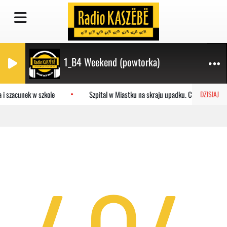
1_B4 Weekend (powtorka)
 i szacunek w szkole
Szpital w Miastku na skraju upadku. Co czeka plac
DZISIAJ