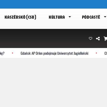
KASZËBSKÔ (CSB)
KÙLTURA
PÒDCASTË
ę?
Gdańsk: AP Orlen podejmuje Uniwersytet Jagielloński
Choc