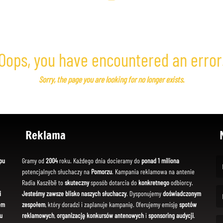
Oops, you have encountered an error
Sorry, the page you are looking for no longer exists.
Reklama
pu
Gramy od
2004
roku. Każdego dnia docieramy do
ponad 1 miliona
potencjalnych słuchaczy na
Pomorzu
. Kampania reklamowa na antenie
(Fi
Radia Kaszëbë to
skuteczny
sposób dotarcia do
konkretnego
odbiorcy.
i
Jesteśmy zawsze blisko naszych słuchaczy
. Dysponujemy
doświadczonym
em
zespołem
, który doradzi i zaplanuje kampanię. Oferujemy emisję
spotów
(Em
u
reklamowych
,
organizację konkursów antenowych
i
sponsoring audycji
.