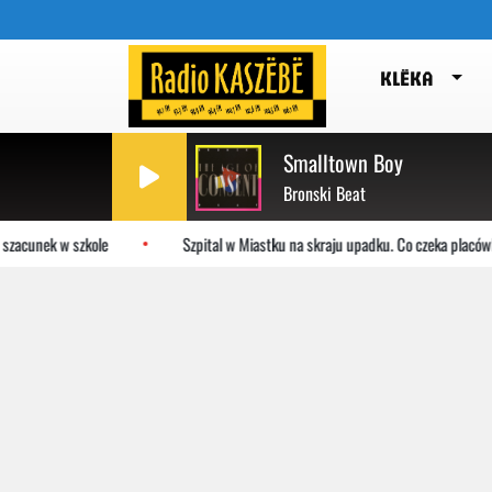
KLËKA
Smalltown Boy
Bronski Beat
zacunek w szkole
Szpital w Miastku na skraju upadku. Co czeka placówk