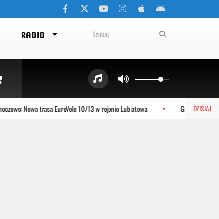
RADIO
zewo: Nowa trasa EuroVelo 10/13 w rejonie Lubiatowa
Gniewino: Stolem
DZISIAJ