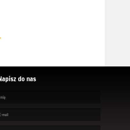
.
Napisz do nas
rst name is required )
ail is required. )