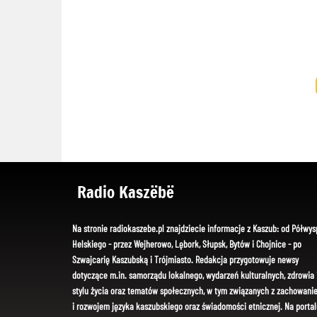
Radio Kaszëbë
Na stronie radiokaszebe.pl znajdziecie informacje z Kaszub: od Półwys
Helskiego - przez Wejherowo, Lębork, Słupsk, Bytów i Chojnice - po
Szwajcarię Kaszubską i Trójmiasto. Redakcja przygotowuje newsy
dotyczące m.in. samorządu lokalnego, wydarzeń kulturalnych, zdrowia 
stylu życia oraz tematów społecznych, w tym związanych z zachowani
i rozwojem języka kaszubskiego oraz świadomości etnicznej. Na portal