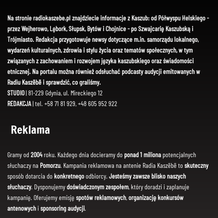
Na stronie radiokaszebe.pl znajdziecie informacje z Kaszub: od Półwyspu Helskiego -
przez Wejherowo, Lębork, Słupsk, Bytów i Chojnice - po Szwajcarię Kaszubską i
Trójmiasto. Redakcja przygotowuje newsy dotyczące m.in. samorządu lokalnego,
wydarzeń kulturalnych, zdrowia i stylu życia oraz tematów społecznych, w tym
związanych z zachowaniem i rozwojem języka kaszubskiego oraz świadomości
etnicznej. Na portalu można również odsłuchać podcasty audycji emitowanych w
Radiu Kaszëbë i sprawdzić, co graliśmy.
STUDIO
| 81-229 Gdynia, ul. Mireckiego 12
REDAKCJA
| tel. +58 71 81 929, +48 605 952 922
Reklama
Gramy od
2004
roku. Każdego dnia docieramy do
ponad 1 miliona
potencjalnych
słuchaczy na
Pomorzu
. Kampania reklamowa na antenie Radia Kaszëbë to
skuteczny
sposób dotarcia do
konkretnego
odbiorcy.
Jesteśmy zawsze blisko naszych
słuchaczy
. Dysponujemy
doświadczonym zespołem
, który doradzi i zaplanuje
kampanię. Oferujemy emisję
spotów reklamowych
,
organizację konkursów
antenowych
i
sponsoring audycji
.