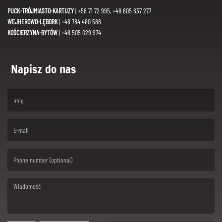
PUCK-TRÓJMIASTO-KARTUZY
| +58 71 72 995, +48 605 637 277
WEJHEROWO-LĘBORK
| +48 784 480 588
KOŚCIERZYNA-BYTÓW
| +48 505 029 974
Napisz do nas
(First name is required )
(Email is required. )
(Message is required. )