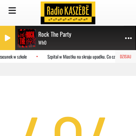
Rock The Party
Wh0
zacunek w szkole
Szpital w Miastku na skraju upadku. Co czeka placówkę
DZISIAJ