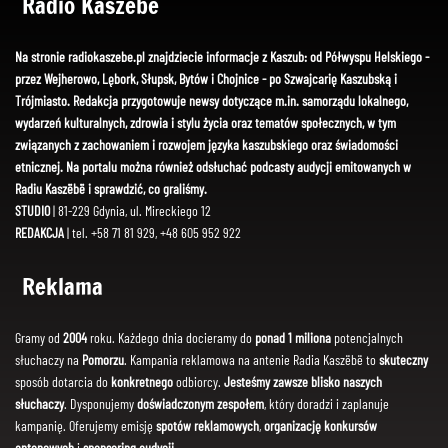
Radio Kaszëbë
Na stronie radiokaszebe.pl znajdziecie informacje z Kaszub: od Półwyspu Helskiego -
przez Wejherowo, Lębork, Słupsk, Bytów i Chojnice - po Szwajcarię Kaszubską i
Trójmiasto. Redakcja przygotowuje newsy dotyczące m.in. samorządu lokalnego,
wydarzeń kulturalnych, zdrowia i stylu życia oraz tematów społecznych, w tym
związanych z zachowaniem i rozwojem języka kaszubskiego oraz świadomości
etnicznej. Na portalu można również odsłuchać podcasty audycji emitowanych w
Radiu Kaszëbë i sprawdzić, co graliśmy.
STUDIO
| 81-229 Gdynia, ul. Mireckiego 12
REDAKCJA
| tel. +58 71 81 929, +48 605 952 922
Reklama
Gramy od
2004
roku. Każdego dnia docieramy do
ponad 1 miliona
potencjalnych
słuchaczy na
Pomorzu
. Kampania reklamowa na antenie Radia Kaszëbë to
skuteczny
sposób dotarcia do
konkretnego
odbiorcy.
Jesteśmy zawsze blisko naszych
słuchaczy
. Dysponujemy
doświadczonym zespołem
, który doradzi i zaplanuje
kampanię. Oferujemy emisję
spotów reklamowych
,
organizację konkursów
antenowych
i
sponsoring audycji
.