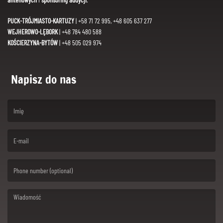
PUCK-TRÓJMIASTO-KARTUZY
| +58 71 72 995, +48 605 637 277
WEJHEROWO-LĘBORK
| +48 784 480 588
KOŚCIERZYNA-BYTÓW
| +48 505 029 974
Napisz do nas
(First name is required )
(Email is required. )