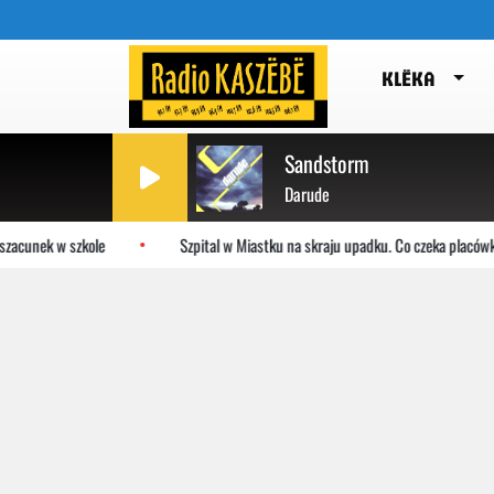
KLËKA
Sandstorm
Darude
zacunek w szkole
Szpital w Miastku na skraju upadku. Co czeka placówkę