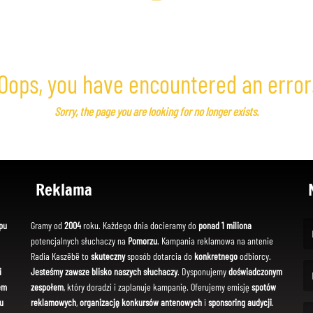
Oops, you have encountered an error
Sorry, the page you are looking for no longer exists.
Reklama
pu
Gramy od
2004
roku. Każdego dnia docieramy do
ponad 1 miliona
potencjalnych słuchaczy na
Pomorzu
. Kampania reklamowa na antenie
(Fi
Radia Kaszëbë to
skuteczny
sposób dotarcia do
konkretnego
odbiorcy.
i
Jesteśmy zawsze blisko naszych słuchaczy
. Dysponujemy
doświadczonym
em
zespołem
, który doradzi i zaplanuje kampanię. Oferujemy emisję
spotów
(Em
u
reklamowych
,
organizację konkursów antenowych
i
sponsoring audycji
.