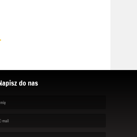
.
Napisz do nas
rst name is required )
ail is required. )