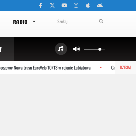
RADIO
zewo: Nowa trasa EuroVelo 10/13 w rejonie Lubiatowa
Gniewino: Stolem 
DZISIAJ