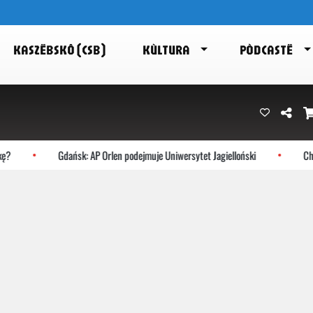
KASZËBSKÔ (CSB)
KÙLTURA
PÒDCASTË
?
Gdańsk: AP Orlen podejmuje Uniwersytet Jagielloński
Choc