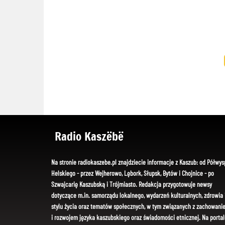
Radio Kaszëbë
Na stronie radiokaszebe.pl znajdziecie informacje z Kaszub: od Półwys
Helskiego - przez Wejherowo, Lębork, Słupsk, Bytów i Chojnice - po
Szwajcarię Kaszubską i Trójmiasto. Redakcja przygotowuje newsy
dotyczące m.in. samorządu lokalnego, wydarzeń kulturalnych, zdrowia 
stylu życia oraz tematów społecznych, w tym związanych z zachowani
i rozwojem języka kaszubskiego oraz świadomości etnicznej. Na portal