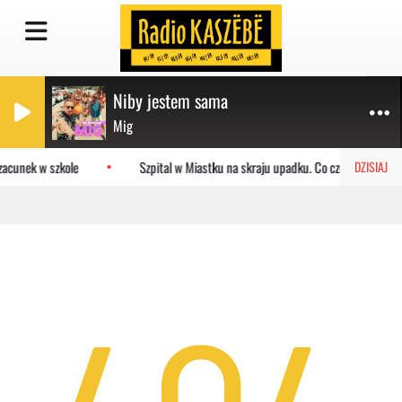
Niby jestem sama
Mig
zacunek w szkole
Szpital w Miastku na skraju upadku. Co czeka placówkę
DZISIAJ