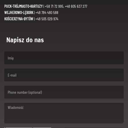
PUCK-TRÓJMIASTO-KARTUZY
| +58 71 72 995, +48 605 637 277
WEJHEROWO-LĘBORK
| +48 784 480 588
KOŚCIERZYNA-BYTÓW
| +48 505 029 974
Napisz do nas
(First name is required )
(Email is required. )
(Message is required. )