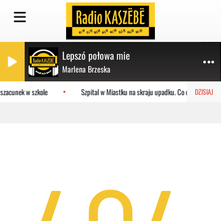
Lepszó połowa mie
Marlena Brzeska
szacunek w szkole
Szpital w Miastku na skraju upadku. Co czeka placów
DZISIAJ