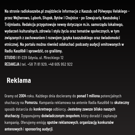
Na stronie radiokaszebe.pl znajdziecie informacje z Kaszub: od Półwyspu Helskiego -
przez Wejherowo, Lębork, Słupsk, Bytów i Chojnice - po Szwajcarię Kaszubską i
Trójmiasto. Redakcja przygotowuje newsy dotyczące m.in. samorządu lokalnego,
wydarzeń kulturalnych, zdrowia i stylu życia oraz tematów społecznych, w tym
związanych z zachowaniem i rozwojem języka kaszubskiego oraz świadomości
etnicznej. Na portalu można również odsłuchać podcasty audycji emitowanych w
Radiu Kaszëbë i sprawdzić, co graliśmy.
STUDIO
| 81-229 Gdynia, ul. Mireckiego 12
REDAKCJA
| tel. +58 71 81 929, +48 605 952 922
Reklama
Gramy od
2004
roku. Każdego dnia docieramy do
ponad 1 miliona
potencjalnych
słuchaczy na
Pomorzu
. Kampania reklamowa na antenie Radia Kaszëbë to
skuteczny
sposób dotarcia do
konkretnego
odbiorcy.
Jesteśmy zawsze blisko naszych
słuchaczy
. Dysponujemy
doświadczonym zespołem
, który doradzi i zaplanuje
kampanię. Oferujemy emisję
spotów reklamowych
,
organizację konkursów
antenowych
i
sponsoring audycji
.