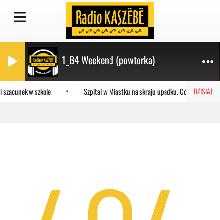
1_B4 Weekend (powtorka)
i szacunek w szkole
Szpital w Miastku na skraju upadku. Co czeka placó
DZISIAJ