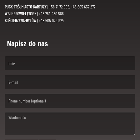
PUCK-TRÓJMIASTO-KARTUZY
| +58 71 72 995, +48 605 637 277
WEJHEROWO-LĘBORK
| +48 784 480 588
KOŚCIERZYNA-BYTÓW
| +48 505 029 974
Napisz do nas
(First name is required )
(Email is required. )
(Message is required. )