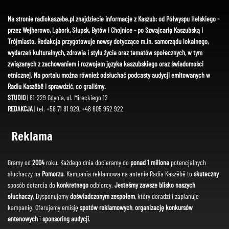
Na stronie radiokaszebe.pl znajdziecie informacje z Kaszub: od Półwyspu Helskiego -
przez Wejherowo, Lębork, Słupsk, Bytów i Chojnice - po Szwajcarię Kaszubską i
Trójmiasto. Redakcja przygotowuje newsy dotyczące m.in. samorządu lokalnego,
wydarzeń kulturalnych, zdrowia i stylu życia oraz tematów społecznych, w tym
związanych z zachowaniem i rozwojem języka kaszubskiego oraz świadomości
etnicznej. Na portalu można również odsłuchać podcasty audycji emitowanych w
Radiu Kaszëbë i sprawdzić, co graliśmy.
STUDIO
| 81-229 Gdynia, ul. Mireckiego 12
REDAKCJA
| tel. +58 71 81 929, +48 605 952 922
Reklama
Gramy od
2004
roku. Każdego dnia docieramy do
ponad 1 miliona
potencjalnych
słuchaczy na
Pomorzu
. Kampania reklamowa na antenie Radia Kaszëbë to
skuteczny
sposób dotarcia do
konkretnego
odbiorcy.
Jesteśmy zawsze blisko naszych
słuchaczy
. Dysponujemy
doświadczonym zespołem
, który doradzi i zaplanuje
kampanię. Oferujemy emisję
spotów reklamowych
,
organizację konkursów
antenowych
i
sponsoring audycji
.