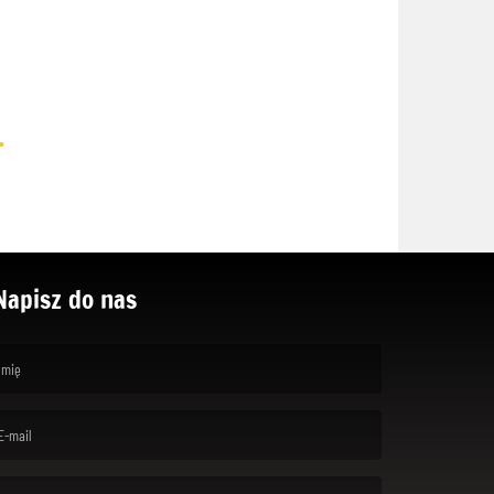
.
Napisz do nas
rst name is required )
ail is required. )