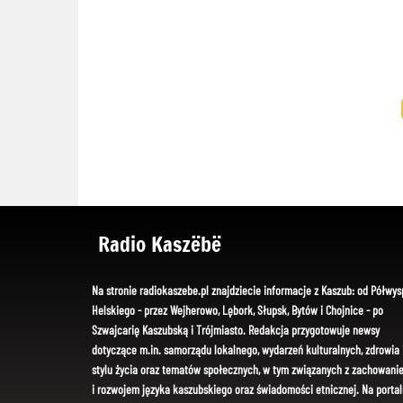
Radio Kaszëbë
Na stronie radiokaszebe.pl znajdziecie informacje z Kaszub: od Półwys
Helskiego - przez Wejherowo, Lębork, Słupsk, Bytów i Chojnice - po
Szwajcarię Kaszubską i Trójmiasto. Redakcja przygotowuje newsy
dotyczące m.in. samorządu lokalnego, wydarzeń kulturalnych, zdrowia 
stylu życia oraz tematów społecznych, w tym związanych z zachowani
i rozwojem języka kaszubskiego oraz świadomości etnicznej. Na portal