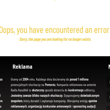
Oops, you have encountered an error
Sorry, the page you are looking for no longer exists.
Reklama
pu
Gramy od
2004
roku. Każdego dnia docieramy do
ponad 1 miliona
potencjalnych słuchaczy na
Pomorzu
. Kampania reklamowa na antenie
(Fi
Radia Kaszëbë to
skuteczny
sposób dotarcia do
konkretnego
odbiorcy.
i
Jesteśmy zawsze blisko naszych słuchaczy
. Dysponujemy
doświadczonym
em
zespołem
, który doradzi i zaplanuje kampanię. Oferujemy emisję
spotów
(Em
u
reklamowych
,
organizację konkursów antenowych
i
sponsoring audycji
.