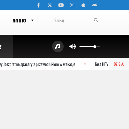
RADIO
 bezpłatne spacery z przewodnikiem w wakacje
Test HPV HR zamiast cyto
DZISIAJ