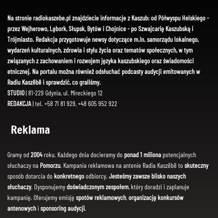
Na stronie radiokaszebe.pl znajdziecie informacje z Kaszub: od Półwyspu Helskiego -
przez Wejherowo, Lębork, Słupsk, Bytów i Chojnice - po Szwajcarię Kaszubską i
Trójmiasto. Redakcja przygotowuje newsy dotyczące m.in. samorządu lokalnego,
wydarzeń kulturalnych, zdrowia i stylu życia oraz tematów społecznych, w tym
związanych z zachowaniem i rozwojem języka kaszubskiego oraz świadomości
etnicznej. Na portalu można również odsłuchać podcasty audycji emitowanych w
Radiu Kaszëbë i sprawdzić, co graliśmy.
STUDIO
| 81-229 Gdynia, ul. Mireckiego 12
REDAKCJA
| tel. +58 71 81 929, +48 605 952 922
Reklama
Gramy od
2004
roku. Każdego dnia docieramy do
ponad 1 miliona
potencjalnych
słuchaczy na
Pomorzu
. Kampania reklamowa na antenie Radia Kaszëbë to
skuteczny
sposób dotarcia do
konkretnego
odbiorcy.
Jesteśmy zawsze blisko naszych
słuchaczy
. Dysponujemy
doświadczonym zespołem
, który doradzi i zaplanuje
kampanię. Oferujemy emisję
spotów reklamowych
,
organizację konkursów
antenowych
i
sponsoring audycji
.