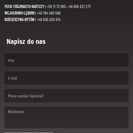
PUCK-TRÓJMIASTO-KARTUZY
| +58 71 72 995, +48 605 637 277
WEJHEROWO-LĘBORK
| +48 784 480 588
KOŚCIERZYNA-BYTÓW
| +48 505 029 974
Napisz do nas
(First name is required )
(Email is required. )
(Message is required. )