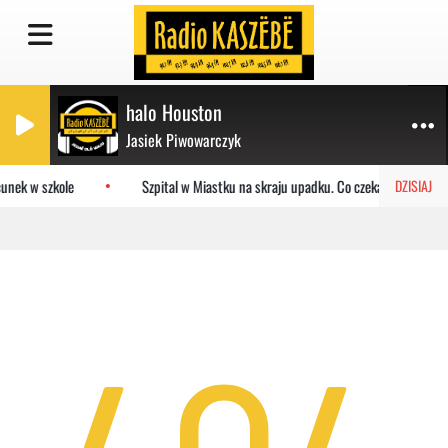
halo Houston
Jasiek Piwowarczyk
unek w szkole
Szpital w Miastku na skraju upadku. Co czeka placówkę?
DZISIAJ