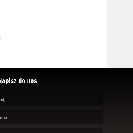
.
Napisz do nas
rst name is required )
ail is required. )