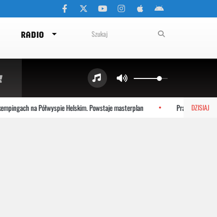
RADIO
mpingach na Półwyspie Helskim. Powstaje masterplan
Prace na plaży w
DZISIAJ