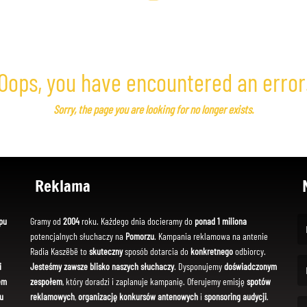
Oops, you have encountered an error
Sorry, the page you are looking for no longer exists.
Reklama
pu
Gramy od
2004
roku. Każdego dnia docieramy do
ponad 1 miliona
potencjalnych słuchaczy na
Pomorzu
. Kampania reklamowa na antenie
(Fi
Radia Kaszëbë to
skuteczny
sposób dotarcia do
konkretnego
odbiorcy.
i
Jesteśmy zawsze blisko naszych słuchaczy
. Dysponujemy
doświadczonym
em
zespołem
, który doradzi i zaplanuje kampanię. Oferujemy emisję
spotów
(Em
u
reklamowych
,
organizację konkursów antenowych
i
sponsoring audycji
.