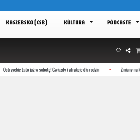
KASZËBSKÔ (CSB)
KÙLTURA
PÒDCASTË
Ostrzyckie Lato już w sobotę! Gwiazdy i atrakcje dla rodzin
Zmiany na ke