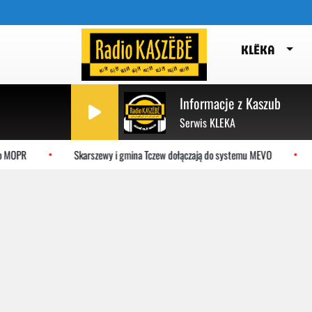
KLËKA
Informacje z Kaszub
Serwis KLEKA
o MOPR
Skarszewy i gmina Tczew dołączają do systemu MEVO