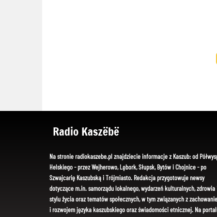
Radio Kaszëbë
Na stronie radiokaszebe.pl znajdziecie informacje z Kaszub: od Półwys
Helskiego - przez Wejherowo, Lębork, Słupsk, Bytów i Chojnice - po
Szwajcarię Kaszubską i Trójmiasto. Redakcja przygotowuje newsy
dotyczące m.in. samorządu lokalnego, wydarzeń kulturalnych, zdrowia 
stylu życia oraz tematów społecznych, w tym związanych z zachowani
i rozwojem języka kaszubskiego oraz świadomości etnicznej. Na portal