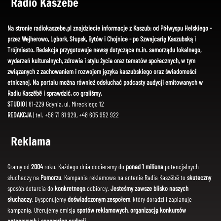
Radio Kaszëbë
Na stronie radiokaszebe.pl znajdziecie informacje z Kaszub: od Półwyspu Helskiego -
przez Wejherowo, Lębork, Słupsk, Bytów i Chojnice - po Szwajcarię Kaszubską i
Trójmiasto. Redakcja przygotowuje newsy dotyczące m.in. samorządu lokalnego,
wydarzeń kulturalnych, zdrowia i stylu życia oraz tematów społecznych, w tym
związanych z zachowaniem i rozwojem języka kaszubskiego oraz świadomości
etnicznej. Na portalu można również odsłuchać podcasty audycji emitowanych w
Radiu Kaszëbë i sprawdzić, co graliśmy.
STUDIO
| 81-229 Gdynia, ul. Mireckiego 12
REDAKCJA
| tel. +58 71 81 929, +48 605 952 922
Reklama
Gramy od
2004
roku. Każdego dnia docieramy do
ponad 1 miliona
potencjalnych
słuchaczy na
Pomorzu
. Kampania reklamowa na antenie Radia Kaszëbë to
skuteczny
sposób dotarcia do
konkretnego
odbiorcy.
Jesteśmy zawsze blisko naszych
słuchaczy
. Dysponujemy
doświadczonym zespołem
, który doradzi i zaplanuje
kampanię. Oferujemy emisję
spotów reklamowych
,
organizację konkursów
antenowych
i
sponsoring audycji
.