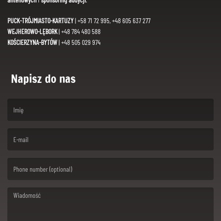
PUCK-TRÓJMIASTO-KARTUZY
| +58 71 72 995, +48 605 637 277
WEJHEROWO-LĘBORK
| +48 784 480 588
KOŚCIERZYNA-BYTÓW
| +48 505 029 974
Napisz do nas
(First name is required )
(Email is required. )