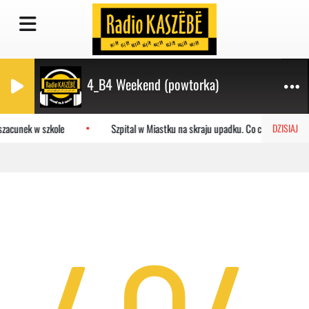
4_B4 Weekend (powtorka)
szacunek w szkole
Szpital w Miastku na skraju upadku. Co czeka placów
DZISIAJ