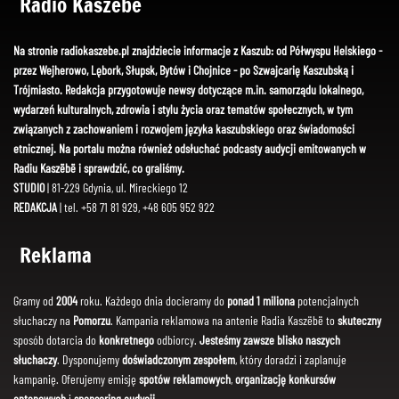
Radio Kaszëbë
Na stronie radiokaszebe.pl znajdziecie informacje z Kaszub: od Półwyspu Helskiego -
przez Wejherowo, Lębork, Słupsk, Bytów i Chojnice - po Szwajcarię Kaszubską i
Trójmiasto. Redakcja przygotowuje newsy dotyczące m.in. samorządu lokalnego,
wydarzeń kulturalnych, zdrowia i stylu życia oraz tematów społecznych, w tym
związanych z zachowaniem i rozwojem języka kaszubskiego oraz świadomości
etnicznej. Na portalu można również odsłuchać podcasty audycji emitowanych w
Radiu Kaszëbë i sprawdzić, co graliśmy.
STUDIO
| 81-229 Gdynia, ul. Mireckiego 12
REDAKCJA
| tel. +58 71 81 929, +48 605 952 922
Reklama
Gramy od
2004
roku. Każdego dnia docieramy do
ponad 1 miliona
potencjalnych
słuchaczy na
Pomorzu
. Kampania reklamowa na antenie Radia Kaszëbë to
skuteczny
sposób dotarcia do
konkretnego
odbiorcy.
Jesteśmy zawsze blisko naszych
słuchaczy
. Dysponujemy
doświadczonym zespołem
, który doradzi i zaplanuje
kampanię. Oferujemy emisję
spotów reklamowych
,
organizację konkursów
antenowych
i
sponsoring audycji
.