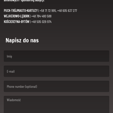
PUCK-TRÓJMIASTO-KARTUZY
| +58 71 72 995, +48 605 637 277
WEJHEROWO-LĘBORK
| +48 784 480 588
KOŚCIERZYNA-BYTÓW
| +48 505 029 974
Napisz do nas
(First name is required )
(Email is required. )