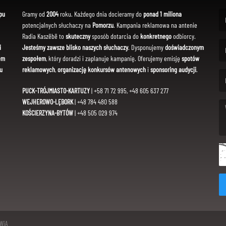
pu
Gramy od
2004
roku. Każdego dnia docieramy do
ponad 1 miliona
potencjalnych słuchaczy na
Pomorzu
. Kampania reklamowa na antenie
(Fi
Radia Kaszëbë to
skuteczny
sposób dotarcia do
konkretnego
odbiorcy.
i
Jesteśmy zawsze blisko naszych słuchaczy
. Dysponujemy
doświadczonym
em
zespołem
, który doradzi i zaplanuje kampanię. Oferujemy emisję
spotów
(Em
u
reklamowych
,
organizację konkursów antenowych
i
sponsoring audycji
.
PUCK-TRÓJMIASTO-KARTUZY
| +58 71 72 995, +48 605 637 277
WEJHEROWO-LĘBORK
| +48 784 480 588
KOŚCIERZYNA-BYTÓW
| +48 505 029 974
(Me
SWiA