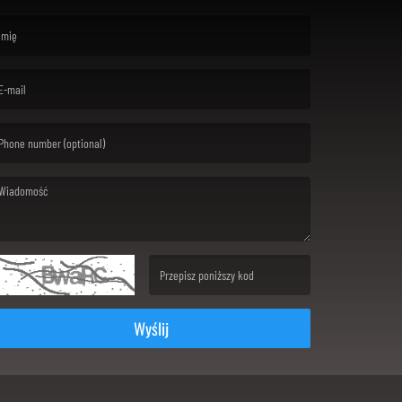
rst name is required )
ail is required. )
ssage is required. )
(Invalid Captcha. )
Wyślij