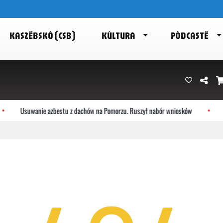
KASZËBSKÔ (CSB)
KÙLTURA
PÒDCASTË
Usuwanie azbestu z dachów na Pomorzu. Ruszył nabór wniosków
K