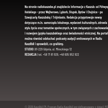
Na stronie radiokaszebe.pl znajdziecie informacje z Kaszub: od Półwys
Helskiego - przez Wejherowo, Lębork, Słupsk, Bytów i Chojnice - po
Szwajcarię Kaszubską i Trójmiasto. Redakcja przygotowuje newsy
dotyczące m.in. samorządu lokalnego, wydarzeń kulturalnych, zdrowia 
stylu życia oraz tematów społecznych, w tym związanych z zachowani
i rozwojem języka kaszubskiego oraz świadomości etnicznej. Na portal
można również odsłuchać podcasty audycji emitowanych w Radiu
Kaszëbë i sprawdzić, co graliśmy.
STUDIO
| 81-229 Gdynia, ul. Mireckiego 12
REDAKCJA
| tel. +58 71 81 929, +48 605 952 922
© 2026 Kaszëbë FM. Program Radia Kaszëbë jest dofinansowany z dotacji M