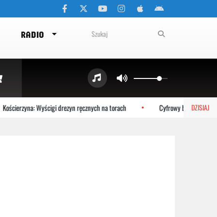
RADIO
ościerzyna: Wyścigi drezyn ręcznych na torach
Cyfrowy bliźniak Bałtyku
DZISIAJ