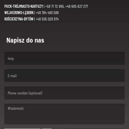
PUCK-TRÓJMIASTO-KARTUZY
| +58 71 72 995, +48 605 637 277
WEJHEROWO-LĘBORK
| +48 784 480 588
KOŚCIERZYNA-BYTÓW
| +48 505 029 974
Napisz do nas
(First name is required )
(Email is required. )
(Message is required. )