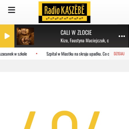
CALI W ZLOCIE
Kizo, Faustyna Maciejczuk, clearmind, B
szacunek w szkole
Szpital w Miastku na skraju upadku. Co czeka placówk
DZISIAJ