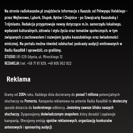
Na stronie radiokaszebe.pl znajdziecie informacje z Kaszub: od Półwyspu Helskiego -
przez Wejherowo, Lębork, Słupsk, Bytów i Chojnice - po Szwajcarię Kaszubską i
Trójmiasto. Redakcja przygotowuje newsy dotyczące m.in. samorządu lokalnego,
wydarzeń kulturalnych, zdrowia i stylu życia oraz tematów społecznych, w tym
związanych z zachowaniem i rozwojem języka kaszubskiego oraz świadomości
etnicznej. Na portalu można również odsłuchać podcasty audycji emitowanych w
Radiu Kaszëbë i sprawdzić, co graliśmy.
STUDIO
| 81-229 Gdynia, ul. Mireckiego 12
REDAKCJA
| tel. +58 71 81 929, +48 605 952 922
Reklama
Gramy od
2004
roku. Każdego dnia docieramy do
ponad 1 miliona
potencjalnych
słuchaczy na
Pomorzu
. Kampania reklamowa na antenie Radia Kaszëbë to
skuteczny
sposób dotarcia do
konkretnego
odbiorcy.
Jesteśmy zawsze blisko naszych
słuchaczy
. Dysponujemy
doświadczonym zespołem
, który doradzi i zaplanuje
kampanię. Oferujemy emisję
spotów reklamowych
,
organizację konkursów
antenowych
i
sponsoring audycji
.