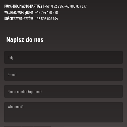
PUCK-TRÓJMIASTO-KARTUZY
| +58 71 72 995, +48 605 637 277
WEJHEROWO-LĘBORK
| +48 784 480 588
KOŚCIERZYNA-BYTÓW
| +48 505 029 974
Napisz do nas
(First name is required )
(Email is required. )
(Message is required. )