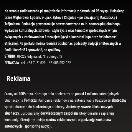
Na stronie radiokaszebe.pl znajdziecie informacje z Kaszub: od Półwyspu Helskiego -
przez Wejherowo, Lębork, Słupsk, Bytów i Chojnice - po Szwajcarię Kaszubską i
Trójmiasto. Redakcja przygotowuje newsy dotyczące m.in. samorządu lokalnego,
wydarzeń kulturalnych, zdrowia i stylu życia oraz tematów społecznych, w tym
związanych z zachowaniem i rozwojem języka kaszubskiego oraz świadomości
etnicznej. Na portalu można również odsłuchać podcasty audycji emitowanych w
Radiu Kaszëbë i sprawdzić, co graliśmy.
STUDIO
| 81-229 Gdynia, ul. Mireckiego 12
REDAKCJA
| tel. +58 71 81 929, +48 605 952 922
Reklama
Gramy od
2004
roku. Każdego dnia docieramy do
ponad 1 miliona
potencjalnych
słuchaczy na
Pomorzu
. Kampania reklamowa na antenie Radia Kaszëbë to
skuteczny
sposób dotarcia do
konkretnego
odbiorcy.
Jesteśmy zawsze blisko naszych
słuchaczy
. Dysponujemy
doświadczonym zespołem
, który doradzi i zaplanuje
kampanię. Oferujemy emisję
spotów reklamowych
,
organizację konkursów
antenowych
i
sponsoring audycji
.