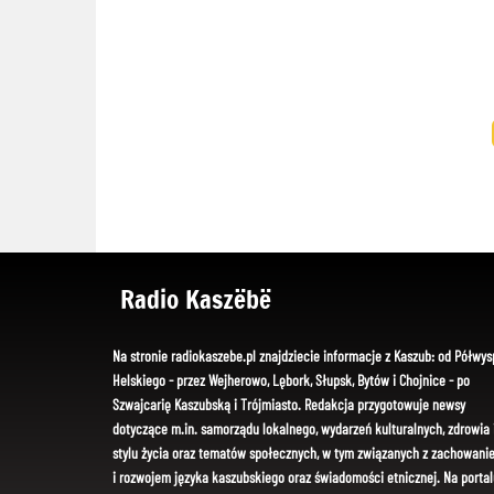
Radio Kaszëbë
Na stronie radiokaszebe.pl znajdziecie informacje z Kaszub: od Półwys
Helskiego - przez Wejherowo, Lębork, Słupsk, Bytów i Chojnice - po
Szwajcarię Kaszubską i Trójmiasto. Redakcja przygotowuje newsy
dotyczące m.in. samorządu lokalnego, wydarzeń kulturalnych, zdrowia 
stylu życia oraz tematów społecznych, w tym związanych z zachowani
i rozwojem języka kaszubskiego oraz świadomości etnicznej. Na portal