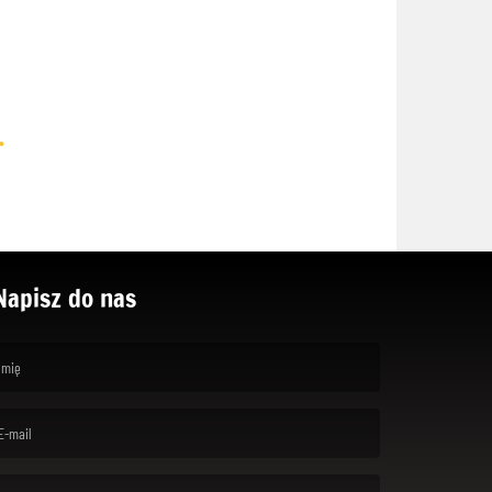
.
Napisz do nas
rst name is required )
ail is required. )