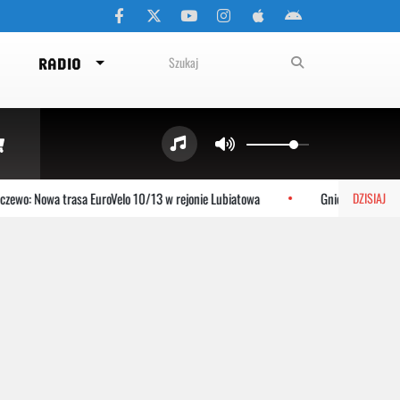
RADIO
ewo: Nowa trasa EuroVelo 10/13 w rejonie Lubiatowa
Gniewino: Stolem 
DZISIAJ