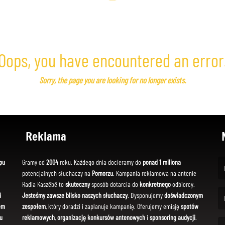
Oops, you have encountered an error
Sorry, the page you are looking for no longer exists.
Reklama
pu
Gramy od
2004
roku. Każdego dnia docieramy do
ponad 1 miliona
potencjalnych słuchaczy na
Pomorzu
. Kampania reklamowa na antenie
(Fi
Radia Kaszëbë to
skuteczny
sposób dotarcia do
konkretnego
odbiorcy.
i
Jesteśmy zawsze blisko naszych słuchaczy
. Dysponujemy
doświadczonym
em
zespołem
, który doradzi i zaplanuje kampanię. Oferujemy emisję
spotów
(Em
u
reklamowych
,
organizację konkursów antenowych
i
sponsoring audycji
.