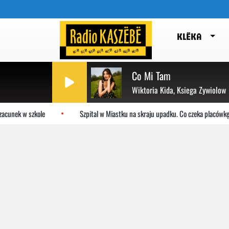
KLËKA
Co Mi Tam
Wiktoria Kida, Ksiega Zywiolow
acunek w szkole
Szpital w Miastku na skraju upadku. Co czeka placówkę?