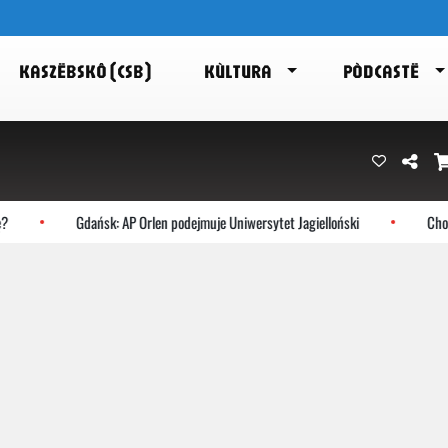
KASZËBSKÔ (CSB)
KÙLTURA
PÒDCASTË
Gdańsk: AP Orlen podejmuje Uniwersytet Jagielloński
Chocz