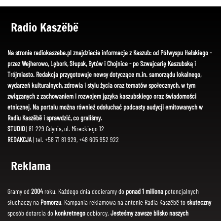
Radio Kaszëbë
Na stronie radiokaszebe.pl znajdziecie informacje z Kaszub: od Półwyspu Helskiego -
przez Wejherowo, Lębork, Słupsk, Bytów i Chojnice - po Szwajcarię Kaszubską i
Trójmiasto. Redakcja przygotowuje newsy dotyczące m.in. samorządu lokalnego,
wydarzeń kulturalnych, zdrowia i stylu życia oraz tematów społecznych, w tym
związanych z zachowaniem i rozwojem języka kaszubskiego oraz świadomości
etnicznej. Na portalu można również odsłuchać podcasty audycji emitowanych w
Radiu Kaszëbë i sprawdzić, co graliśmy.
STUDIO
| 81-229 Gdynia, ul. Mireckiego 12
REDAKCJA
| tel. +58 71 81 929, +48 605 952 922
Reklama
Gramy od
2004
roku. Każdego dnia docieramy do
ponad 1 miliona
potencjalnych
słuchaczy na
Pomorzu
. Kampania reklamowa na antenie Radia Kaszëbë to
skuteczny
sposób dotarcia do
konkretnego
odbiorcy.
Jesteśmy zawsze blisko naszych