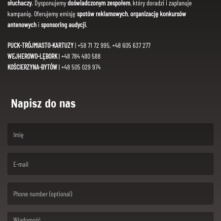
słuchaczy
. Dysponujemy
doświadczonym zespołem
, który doradzi i zaplanuje
kampanię. Oferujemy emisję
spotów reklamowych
,
organizację konkursów
antenowych
i
sponsoring audycji
.
PUCK-TRÓJMIASTO-KARTUZY
| +58 71 72 995, +48 605 637 277
WEJHEROWO-LĘBORK
| +48 784 480 588
KOŚCIERZYNA-BYTÓW
| +48 505 029 974
Napisz do nas
(First name is required )
(Email is required. )