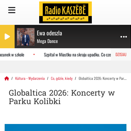
Ewa odeszla
Mega Dance
cunek w szkole
Szpital w Miastku na skraju upadku. Co czeka placówkę?
DZISIAJ
Kùltura - Wydarzenia
Co, gdzie, kiedy
Globaltica 2026: Koncerty w Parku Kolibki
Globaltica 2026: Koncerty w
Parku Kolibki